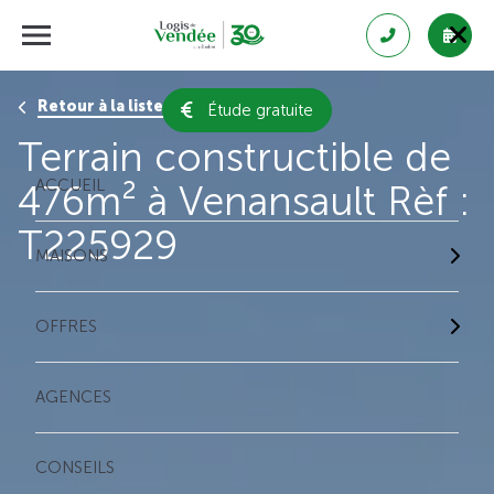
Retour à la liste des résultats
Étude gratuite
Terrain constructible de
ACCUEIL
476m² à Venansault Rèf :
T225929
MAISONS
OFFRES
AGENCES
CONSEILS