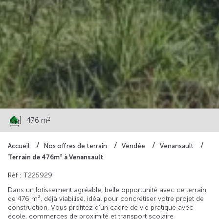
71 400 €
2
476 m
Accueil
Nos offres de terrain
Vendée
Venansault
Terrain de 476m² à Venansault
Rèf : T225929
Dans un lotissement agréable, belle opportunité avec ce terrain
de 476 m², déjà viabilisé, idéal pour concrétiser votre projet de
construction. Vous profitez d’un cadre de vie pratique avec
école, commerces de proximité et transport scolaire