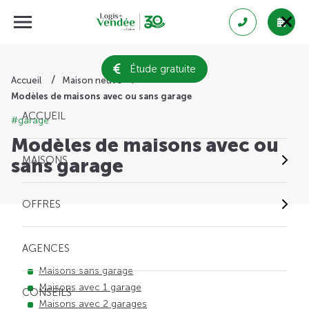
Étude gratuite
Accueil
Maison neuve
Modèles de maisons avec ou sans garage
ACCUEIL
#garage
Modèles de maisons avec ou
MAISONS
sans garage
OFFRES
AGENCES
Maisons sans garage
Maisons avec 1 garage
CONSEILS
Maisons avec 2 garages