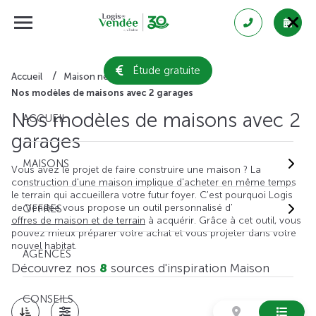
Étude gratuite
Accueil
Maison neuve
Nos modèles de maisons avec 2 garages
Nos modèles de maisons avec 2
ACCUEIL
garages
MAISONS
Vous avez le projet de faire construire une maison ? La
construction d'une maison implique d'acheter en même temps
le terrain qui accueillera votre futur foyer. C'est pourquoi Logis
de Vendée vous propose un outil personnalisé d'
OFFRES
offres de maison et de terrain
à acquérir. Grâce à cet outil, vous
pouvez mieux préparer votre achat et vous projeter dans votre
nouvel habitat.
AGENCES
Découvrez nos
8
sources d'inspiration Maison
CONSEILS