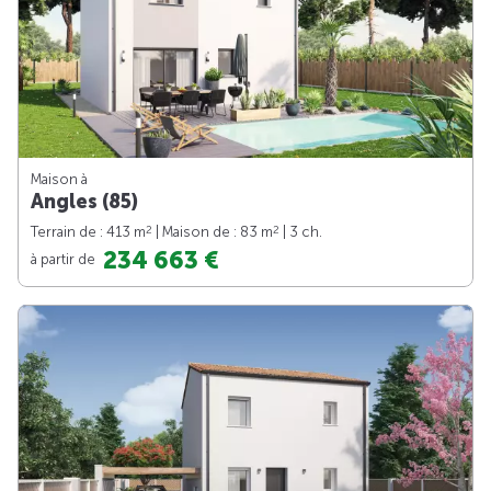
Maison à
Angles (85)
2
2
Terrain de : 413 m
| Maison de : 83 m
| 3 ch.
234 663 €
à partir de