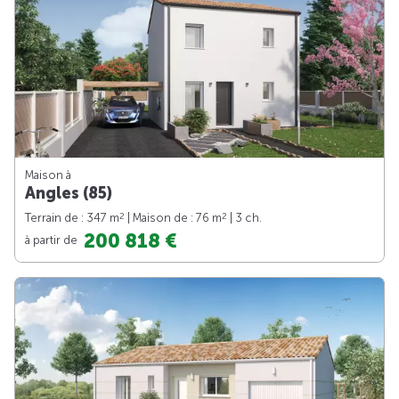
Maison à
Angles (85)
2
2
Terrain de : 347 m
| Maison de : 76 m
| 3 ch.
200 818 €
à partir de