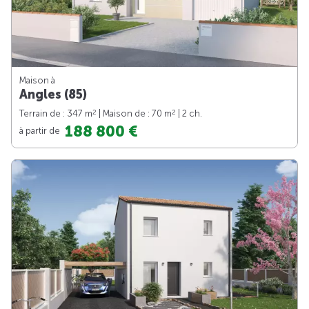
Maison à
Angles (85)
2
2
Terrain de : 347 m
| Maison de : 70 m
| 2 ch.
188 800 €
à partir de