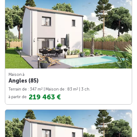
Maison à
Angles (85)
2
2
Terrain de : 347 m
| Maison de : 83 m
| 3 ch.
219 463 €
à partir de