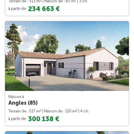
2
2
Terrain de : 313 m
| Maison de : 83 m
| 3 ch.
234 663 €
à partir de
Maison à
Angles (85)
2
2
Terrain de : 517 m
| Maison de : 120 m
| 4 ch.
300 138 €
à partir de