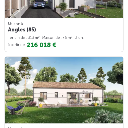
Maison à
Angles (85)
2
2
Terrain de : 313 m
| Maison de : 76 m
| 3 ch.
216 018 €
à partir de