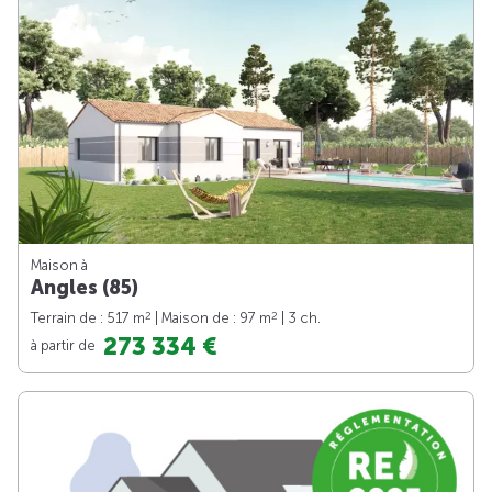
Maison à
Angles (85)
2
2
Terrain de : 517 m
| Maison de : 97 m
| 3 ch.
273 334 €
à partir de