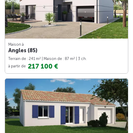
Maison à
Angles (85)
2
2
Terrain de : 241 m
| Maison de : 87 m
| 3 ch.
217 100 €
à partir de