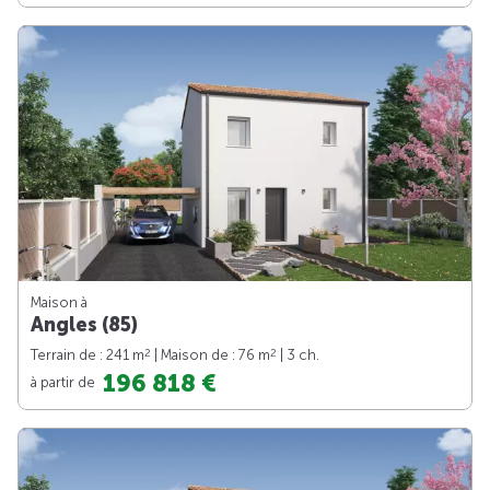
Maison à
Angles (85)
2
2
Terrain de : 241 m
| Maison de : 76 m
| 3 ch.
196 818 €
à partir de