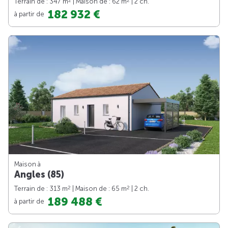
2
2
Terrain de : 347 m
| Maison de : 62 m
| 2 ch.
182 932 €
à partir de
Maison à
Angles (85)
2
2
Terrain de : 313 m
| Maison de : 65 m
| 2 ch.
189 488 €
à partir de