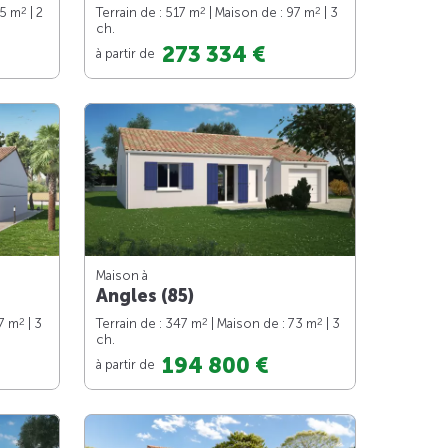
2
2
2
65 m
| 2
Terrain de : 517 m
| Maison de : 97 m
| 3
ch.
273 334 €
à partir de
Maison à
Angles (85)
2
2
2
87 m
| 3
Terrain de : 347 m
| Maison de : 73 m
| 3
ch.
194 800 €
à partir de