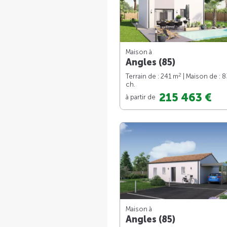
Maison à
Angles (85)
2
Terrain de : 241 m
| Maison de : 
ch.
215 463 €
à partir de
Maison à
Angles (85)