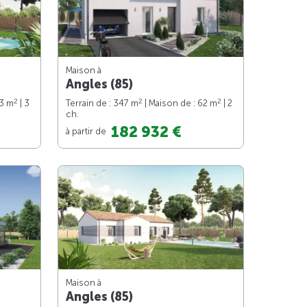
Maison à
Angles (85)
2
2
2
83 m
| 3
Terrain de : 347 m
| Maison de : 62 m
| 2
ch.
182 932 €
à partir de
Maison à
Angles (85)