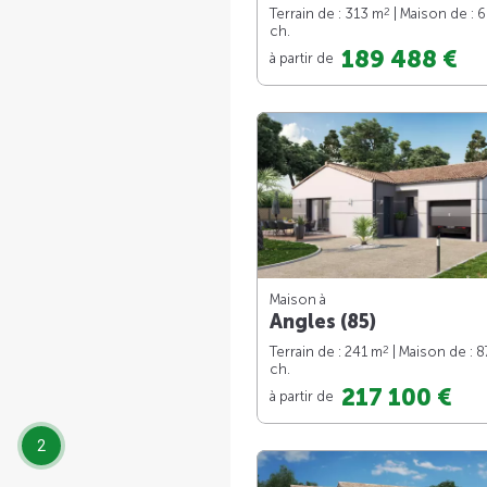
2
Terrain de : 313 m
| Maison de : 
ch.
189 488 €
à partir de
Maison à
Angles (85)
2
Terrain de : 241 m
| Maison de : 
ch.
217 100 €
à partir de
2