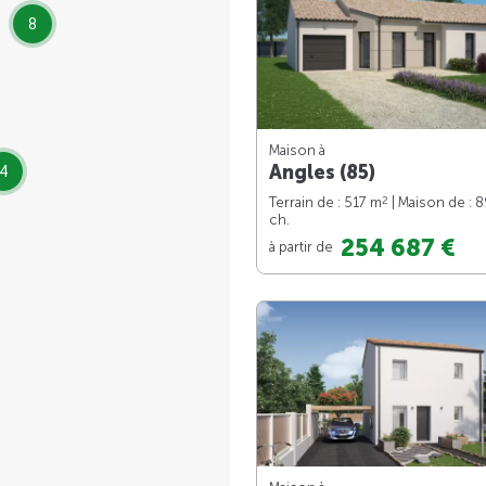
8
Maison à
Angles (85)
4
2
Terrain de : 517 m
| Maison de : 
ch.
254 687 €
à partir de