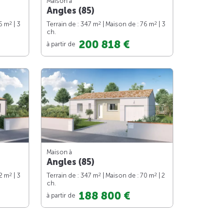
Maison à
Angles (85)
2
2
2
76 m
| 3
Terrain de : 347 m
| Maison de : 76 m
| 3
ch.
200 818 €
à partir de
Maison à
Angles (85)
2
2
2
82 m
| 3
Terrain de : 347 m
| Maison de : 70 m
| 2
ch.
188 800 €
à partir de