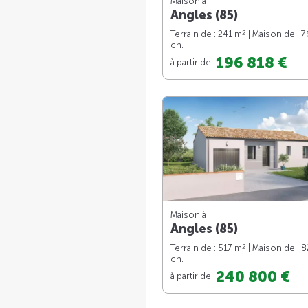
Maison à
Angles (85)
2
Terrain de : 241 m
| Maison de : 
ch.
196 818 €
à partir de
Maison à
Angles (85)
2
Terrain de : 517 m
| Maison de : 
ch.
240 800 €
à partir de