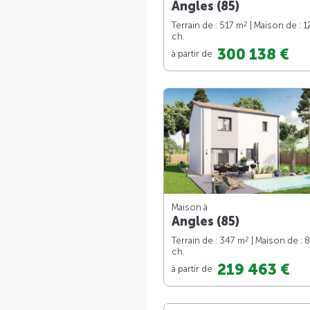
Angles (85)
2
Terrain de : 517 m
| Maison de : 
ch.
300 138 €
à partir de
Maison à
Angles (85)
2
Terrain de : 347 m
| Maison de : 
ch.
219 463 €
à partir de