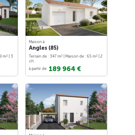
Maison à
Angles (85)
2
2
2
89 m
| 3
Terrain de : 347 m
| Maison de : 65 m
| 2
ch.
189 964 €
à partir de