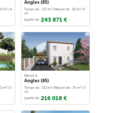
Angles (85)
2
2
2
120 m
| 4
Terrain de : 517 m
| Maison de : 92 m
| 4
ch.
243 871 €
à partir de
Maison à
Angles (85)
2
2
2
83 m
| 3
Terrain de : 313 m
| Maison de : 76 m
| 3
ch.
216 018 €
à partir de