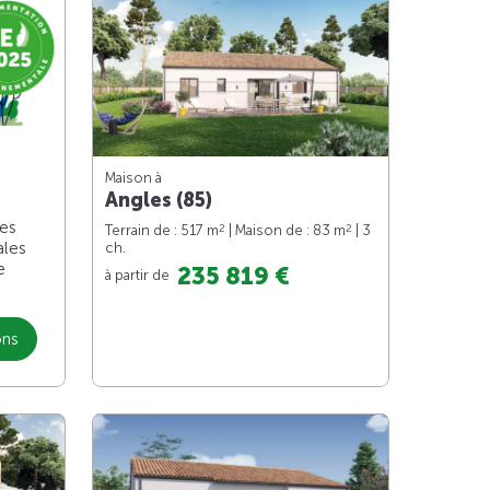
Maison à
Angles (85)
les
2
2
Terrain de : 517 m
| Maison de : 83 m
| 3
ales
ch.
e
235 819 €
à partir de
ons