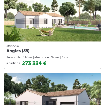
Maison à
Angles (85)
2
2
Terrain de : 517 m
| Maison de : 97 m
| 3 ch.
273 334 €
à partir de