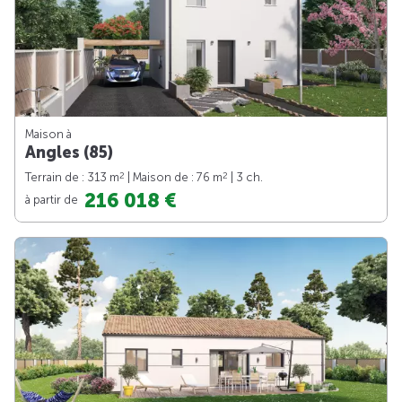
Maison à
Angles (85)
2
2
Terrain de : 313 m
| Maison de : 76 m
| 3 ch.
216 018 €
à partir de