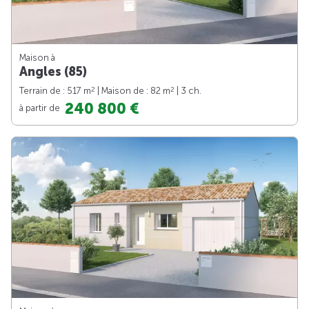
Maison à
Angles (85)
2
2
Terrain de : 517 m
| Maison de : 82 m
| 3 ch.
240 800 €
à partir de