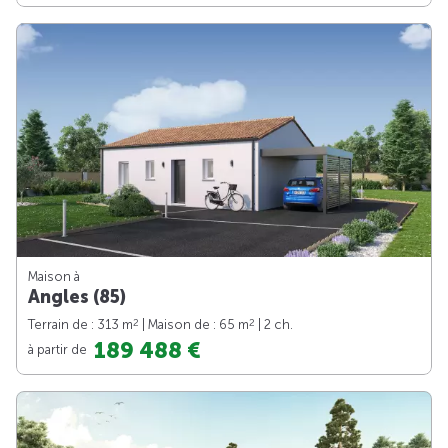
Maison à
Angles (85)
2
2
Terrain de : 313 m
| Maison de : 65 m
| 2 ch.
189 488 €
à partir de