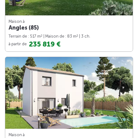
Maison à
Angles (85)
2
2
Terrain de : 517 m
| Maison de : 83 m
| 3 ch.
235 819 €
à partir de
Maison à