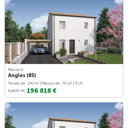
Maison à
Angles (85)
2
2
Terrain de : 241 m
| Maison de : 76 m
| 3 ch.
196 818 €
à partir de