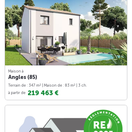
Maison à
Angles (85)
2
2
Terrain de : 347 m
| Maison de : 83 m
| 3 ch.
219 463 €
à partir de