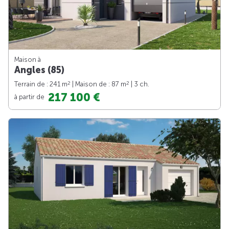
Maison à
Angles (85)
2
2
Terrain de : 241 m
| Maison de : 87 m
| 3 ch.
217 100 €
à partir de