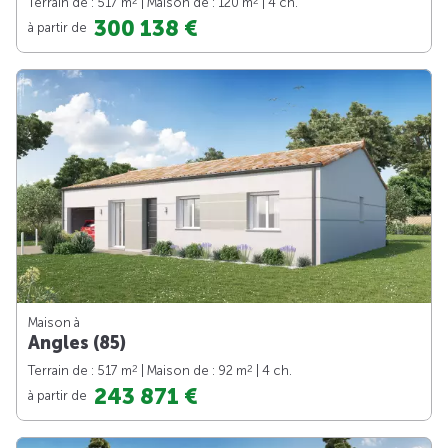
2
2
Terrain de : 517 m
| Maison de : 120 m
| 4 ch.
300 138 €
à partir de
Maison à
Angles (85)
2
2
Terrain de : 517 m
| Maison de : 92 m
| 4 ch.
243 871 €
à partir de