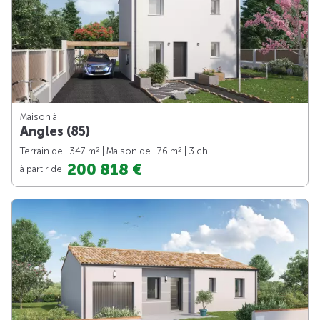
Maison à
Angles (85)
2
2
Terrain de : 347 m
| Maison de : 76 m
| 3 ch.
200 818 €
à partir de