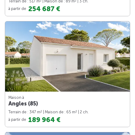
2
2
Terrain de : 517 m
| Maison de : 89 m
| 3 ch.
254 687 €
à partir de
Maison à
Angles (85)
2
2
Terrain de : 347 m
| Maison de : 65 m
| 2 ch.
189 964 €
à partir de