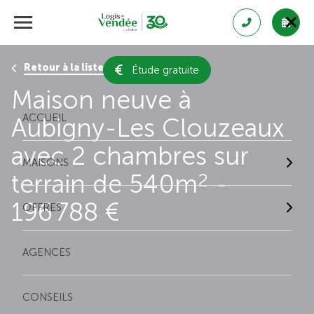
Retour à la liste des résultats
Étude gratuite
Maison neuve à
ACCUEIL
Aubigny-Les Clouzeaux
avec 2 chambres sur
MAISONS
terrain de 540m
-
2
196 788 €
OFFRES
AGENCES
CONSEILS