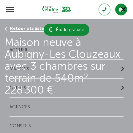
Retour à la liste des résultats
Étude gratuite
Maison neuve à
ACCUEIL
Aubigny-Les Clouzeaux
avec 3 chambres sur
MAISONS
terrain de 540m
-
2
228 300 €
OFFRES
AGENCES
CONSEILS