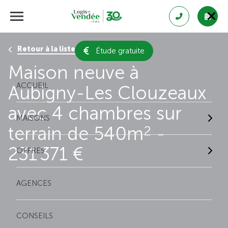
Retour à la liste des résultats
Étude gratuite
Maison neuve à
ACCUEIL
Aubigny-Les Clouzeaux
avec 4 chambres sur
MAISONS
terrain de 540m
-
2
231 371 €
OFFRES
AGENCES
CONSEILS