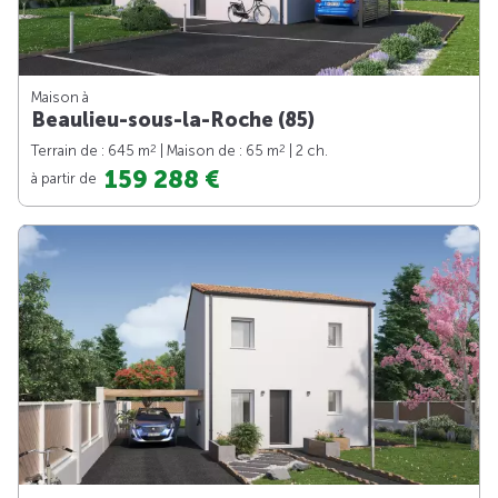
Maison à
Beaulieu-sous-la-Roche (85)
2
2
Terrain de : 645 m
| Maison de : 65 m
| 2 ch.
159 288 €
à partir de