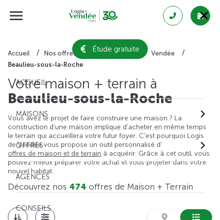
Étude gratuite
Accueil
Nos offres de maison + terrain
Vendée
Beaulieu-sous-la-Roche
Votre maison + terrain à
ACCUEIL
Beaulieu-sous-la-Roche
MAISONS
Vous avez le projet de faire construire une maison ? La
construction d'une maison implique d'acheter en même temps
le terrain qui accueillera votre futur foyer. C'est pourquoi Logis
de Vendée vous propose un outil personnalisé d'
OFFRES
offres de maison et de terrain
à acquérir. Grâce à cet outil, vous
pouvez mieux préparer votre achat et vous projeter dans votre
nouvel habitat.
AGENCES
Découvrez nos
474
offres de Maison + Terrain
CONSEILS