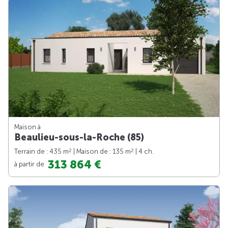
Maison à
Beaulieu-sous-la-Roche (85)
2
2
Terrain de : 435 m
| Maison de : 135 m
| 4 ch.
313 864 €
à partir de