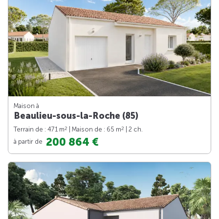
Maison à
Beaulieu-sous-la-Roche (85)
2
2
Terrain de : 471 m
| Maison de : 65 m
| 2 ch.
200 864 €
à partir de