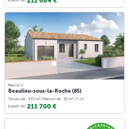
211 664 €
Maison à
Beaulieu-sous-la-Roche (85)
2
2
Terrain de : 435 m
| Maison de : 82 m
| 3 ch.
211 700 €
à partir de