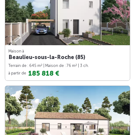
Maison à
Beaulieu-sous-la-Roche (85)
2
2
Terrain de : 645 m
| Maison de : 76 m
| 3 ch.
185 818 €
à partir de