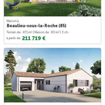
Maison à
Beaulieu-sous-la-Roche (85)
2
2
Terrain de : 471 m
| Maison de : 83 m
| 3 ch.
211 719 €
à partir de