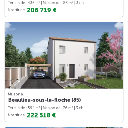
2
2
Terrain de : 435 m
| Maison de : 83 m
| 3 ch.
206 719 €
à partir de
Maison à
Beaulieu-sous-la-Roche (85)
2
2
Terrain de : 594 m
| Maison de : 76 m
| 3 ch.
222 518 €
à partir de