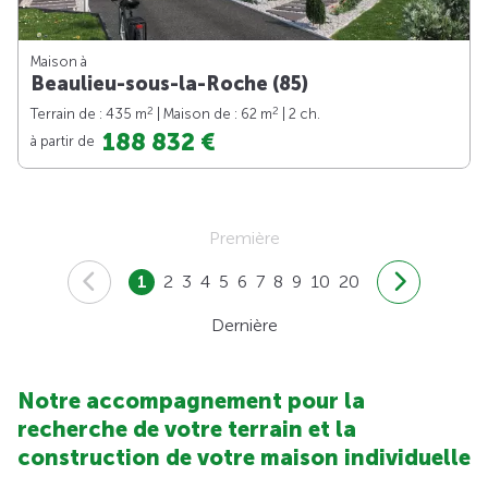
Maison à
Beaulieu-sous-la-Roche (85)
2
2
Terrain de : 435 m
| Maison de : 62 m
| 2 ch.
188 832 €
à partir de
Première
1
2
3
4
5
6
7
8
9
10
20
Dernière
Notre accompagnement pour la
recherche de votre terrain et la
construction de votre maison individuelle