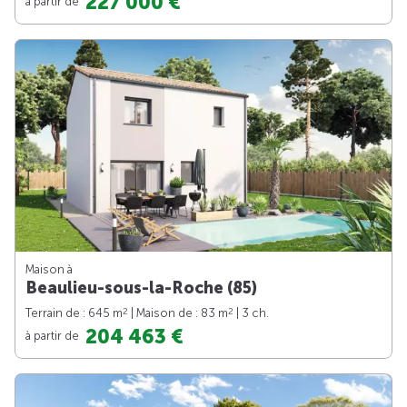
227 000 €
à partir de
Maison à
Beaulieu-sous-la-Roche (85)
2
2
Terrain de : 645 m
| Maison de : 83 m
| 3 ch.
204 463 €
à partir de