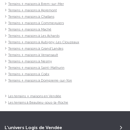
Terrains + maisons à Brem-sur-Mer
Terrains + maisons à Apremont
Terrains + maisons à Challans
Terrains + maisons à Commequiers
Terrains + maisons à Maché
Terrains + maisons à Les Achards
Terrains + maisons à Aubigny-Les Clouzeaux
Terrains + maisons à Grand'Landes
Terrains + maisons à Venansault
Terrains + maisons à Nesmy
Terrains + maisons à Saint-Mathurin
Terrains + maisons à Coëx
Terrains + maisons à Dompierre-sur-Yon
Les terrains + maisons en Vendée
Les terrains à Beaulieu-sous-la-Roche
L'univers Logis de Vendée