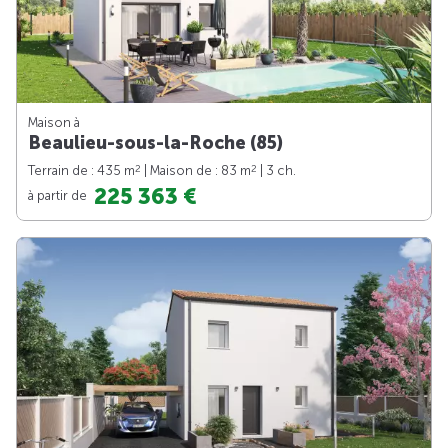
Maison à
Beaulieu-sous-la-Roche (85)
2
2
Terrain de : 435 m
| Maison de : 83 m
| 3 ch.
225 363 €
à partir de