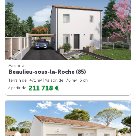
Maison à
Beaulieu-sous-la-Roche (85)
2
2
Terrain de : 471 m
| Maison de : 76 m
| 3 ch.
211 718 €
à partir de