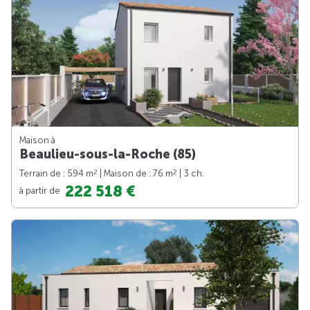
Maison à
Beaulieu-sous-la-Roche (85)
2
2
Terrain de : 594 m
| Maison de : 76 m
| 3 ch.
222 518 €
à partir de