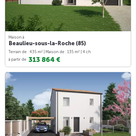
Maison à
Beaulieu-sous-la-Roche (85)
2
2
Terrain de : 435 m
| Maison de : 135 m
| 4 ch.
313 864 €
à partir de