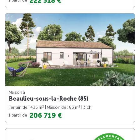
222 518 €
Maison à
Beaulieu-sous-la-Roche (85)
2
2
Terrain de : 435 m
| Maison de : 83 m
| 3 ch.
206 719 €
à partir de