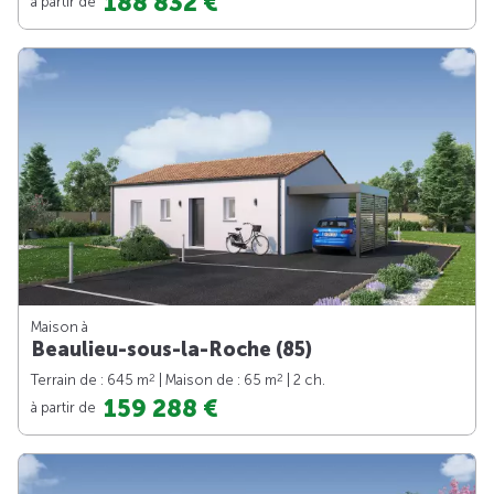
188 832 €
à partir de
Maison à
Beaulieu-sous-la-Roche (85)
2
2
Terrain de : 645 m
| Maison de : 65 m
| 2 ch.
159 288 €
à partir de