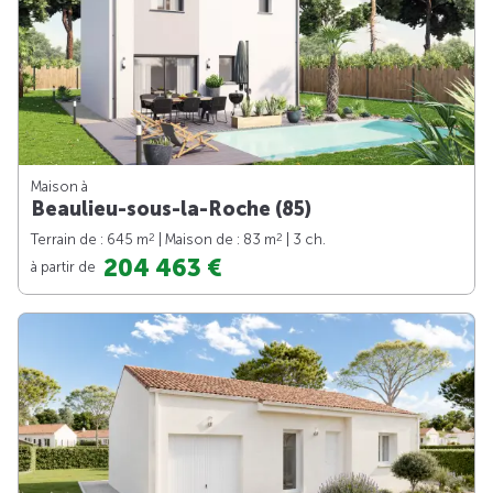
Maison à
Beaulieu-sous-la-Roche (85)
2
2
Terrain de : 645 m
| Maison de : 83 m
| 3 ch.
204 463 €
à partir de