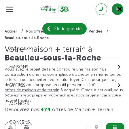
Étude gratuite
Accueil
Nos offres de maison + terrain
Vendée
Beaulieu-sous-la-Roche
Votre maison + terrain à
ACCUEIL
Beaulieu-sous-la-Roche
MAISONS
Vous avez le projet de faire construire une maison ? La
construction d'une maison implique d'acheter en même temps
le terrain qui accueillera votre futur foyer. C'est pourquoi Logis
de Vendée vous propose un outil personnalisé d'
OFFRES
offres de maison et de terrain
à acquérir. Grâce à cet outil, vous
pouvez mieux préparer votre achat et vous projeter dans votre
nouvel habitat.
AGENCES
Découvrez nos
474
offres de Maison + Terrain
CONSEILS