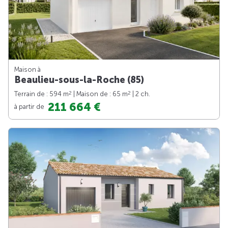
Maison à
Beaulieu-sous-la-Roche (85)
2
2
Terrain de : 594 m
| Maison de : 65 m
| 2 ch.
211 664 €
à partir de