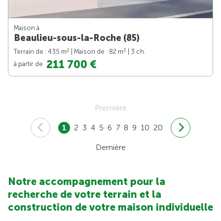
Maison à
Beaulieu-sous-la-Roche (85)
2
2
Terrain de : 435 m
| Maison de : 82 m
| 3 ch.
211 700 €
à partir de
Première
1
2
3
4
5
6
7
8
9
10
20
Dernière
Notre accompagnement pour la
recherche de votre terrain et la
construction de votre maison individuelle