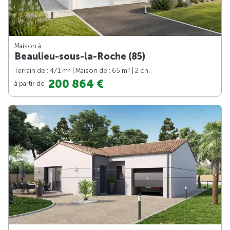
Maison à
Beaulieu-sous-la-Roche (85)
2
2
Terrain de : 471 m
| Maison de : 65 m
| 2 ch.
200 864 €
à partir de