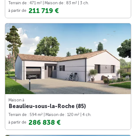
2
2
Terrain de : 471 m
| Maison de : 83 m
| 3 ch.
211 719 €
à partir de
Maison à
Beaulieu-sous-la-Roche (85)
2
2
Terrain de : 594 m
| Maison de : 120 m
| 4 ch.
286 838 €
à partir de