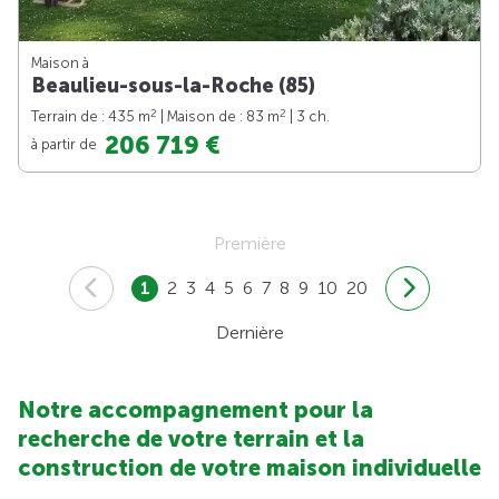
Maison à
Beaulieu-sous-la-Roche (85)
2
2
Terrain de : 435 m
| Maison de : 83 m
| 3 ch.
206 719 €
à partir de
Première
1
2
3
4
5
6
7
8
9
10
20
Dernière
Notre accompagnement pour la
recherche de votre terrain et la
construction de votre maison individuelle