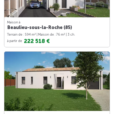
Maison à
Beaulieu-sous-la-Roche (85)
2
2
Terrain de : 594 m
| Maison de : 76 m
| 3 ch.
222 518 €
à partir de