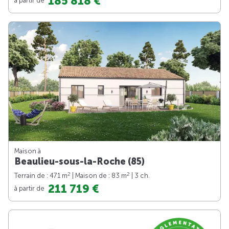
185 818 €
Maison à
Beaulieu-sous-la-Roche (85)
2
2
Terrain de : 471 m
| Maison de : 83 m
| 3 ch.
211 719 €
à partir de