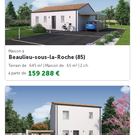
Maison à
Beaulieu-sous-la-Roche (85)
2
2
Terrain de : 645 m
| Maison de : 65 m
| 2 ch.
159 288 €
à partir de