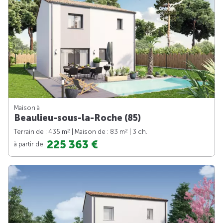
Maison à
Beaulieu-sous-la-Roche (85)
2
2
Terrain de : 435 m
| Maison de : 83 m
| 3 ch.
225 363 €
à partir de