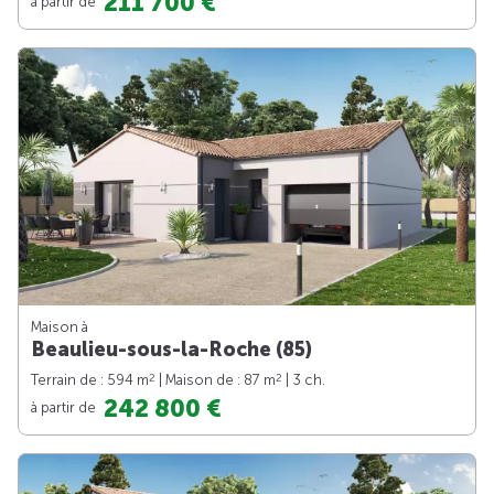
211 700 €
à partir de
Maison à
Beaulieu-sous-la-Roche (85)
2
2
Terrain de : 594 m
| Maison de : 87 m
| 3 ch.
242 800 €
à partir de