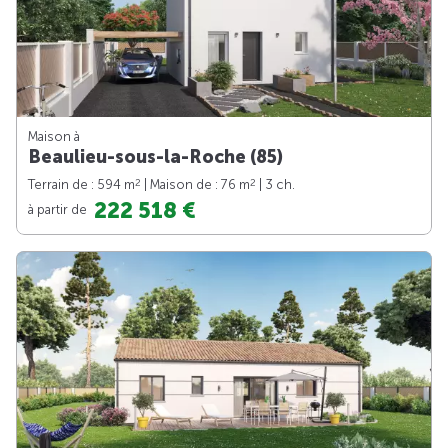
Maison à
Beaulieu-sous-la-Roche (85)
2
2
Terrain de : 594 m
| Maison de : 76 m
| 3 ch.
222 518 €
à partir de