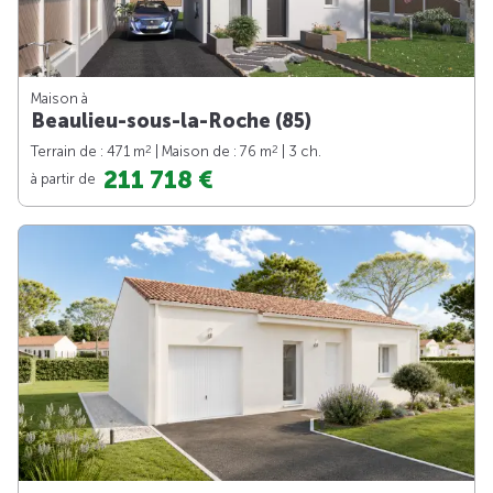
Maison à
Beaulieu-sous-la-Roche (85)
2
2
Terrain de : 471 m
| Maison de : 76 m
| 3 ch.
211 718 €
à partir de