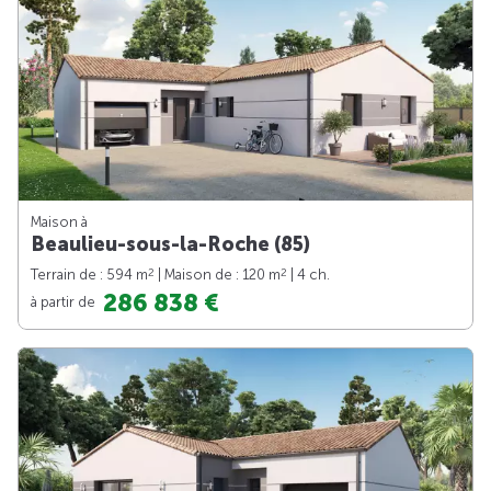
Maison à
Beaulieu-sous-la-Roche (85)
2
2
Terrain de : 594 m
| Maison de : 120 m
| 4 ch.
286 838 €
à partir de