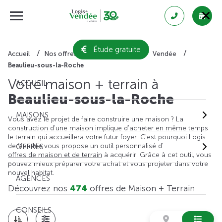
Étude gratuite
Accueil
Nos offres de maison + terrain
Vendée
Beaulieu-sous-la-Roche
Votre maison + terrain à
ACCUEIL
Beaulieu-sous-la-Roche
MAISONS
Vous avez le projet de faire construire une maison ? La
construction d'une maison implique d'acheter en même temps
le terrain qui accueillera votre futur foyer. C'est pourquoi Logis
de Vendée vous propose un outil personnalisé d'
OFFRES
offres de maison et de terrain
à acquérir. Grâce à cet outil, vous
pouvez mieux préparer votre achat et vous projeter dans votre
nouvel habitat.
AGENCES
Découvrez nos
474
offres de Maison + Terrain
CONSEILS