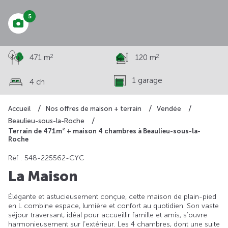
5
2
2
471 m
120 m
1 garage
4 ch
Accueil
Nos offres de maison + terrain
Vendée
Beaulieu-sous-la-Roche
Terrain de 471m² + maison 4 chambres à Beaulieu-sous-la-
Roche
Rèf : 548-225562-CYC
La Maison
Élégante et astucieusement conçue, cette maison de plain-pied
en L combine espace, lumière et confort au quotidien. Son vaste
séjour traversant, idéal pour accueillir famille et amis, s’ouvre
harmonieusement sur l’extérieur. Les 4 chambres, dont une suite