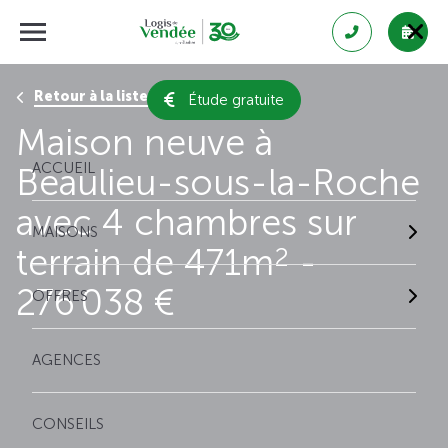
Retour à la liste des résultats
Étude gratuite
Maison neuve à
ACCUEIL
Beaulieu-sous-la-Roche
avec 4 chambres sur
MAISONS
terrain de 471m
-
2
276 038 €
OFFRES
AGENCES
CONSEILS