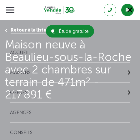
Retour à la liste des résultats
Étude gratuite
Maison neuve à
ACCUEIL
Beaulieu-sous-la-Roche
avec 2 chambres sur
MAISONS
terrain de 471m
-
2
217 891 €
OFFRES
AGENCES
CONSEILS