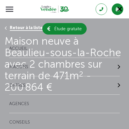
Retour à la liste des résultats
Étude gratuite
Maison neuve à
ACCUEIL
Beaulieu-sous-la-Roche
avec 2 chambres sur
MAISONS
terrain de 471m
-
2
200 864 €
OFFRES
AGENCES
CONSEILS