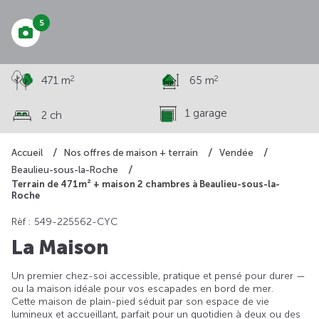
5
2
2
471 m
65 m
1 garage
2 ch
Accueil
Nos offres de maison + terrain
Vendée
Beaulieu-sous-la-Roche
Terrain de 471m² + maison 2 chambres à Beaulieu-sous-la-
Roche
Rèf : 549-225562-CYC
La Maison
Un premier chez-soi accessible, pratique et pensé pour durer —
ou la maison idéale pour vos escapades en bord de mer.
Cette maison de plain-pied séduit par son espace de vie
lumineux et accueillant, parfait pour un quotidien à deux ou des