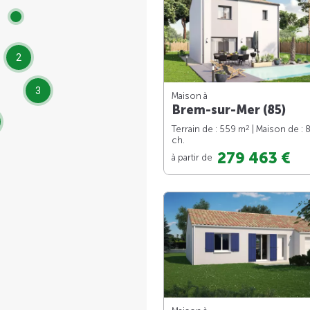
2
3
Maison à
Brem-sur-Mer (85)
2
Terrain de : 559 m
| Maison de : 
ch.
279 463 €
à partir de