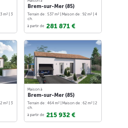
Maison à
Brem-sur-Mer (85)
2
2
2
73 m
| 3
Terrain de : 537 m
| Maison de : 92 m
| 4
ch.
281 871 €
à partir de
Maison à
Brem-sur-Mer (85)
2
2
2
82 m
| 3
Terrain de : 464 m
| Maison de : 62 m
| 2
ch.
215 932 €
à partir de