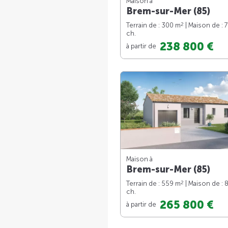
Maison à
Brem-sur-Mer (85)
2
Terrain de : 300 m
| Maison de : 
ch.
238 800 €
à partir de
Maison à
Brem-sur-Mer (85)
2
Terrain de : 559 m
| Maison de : 
ch.
265 800 €
à partir de