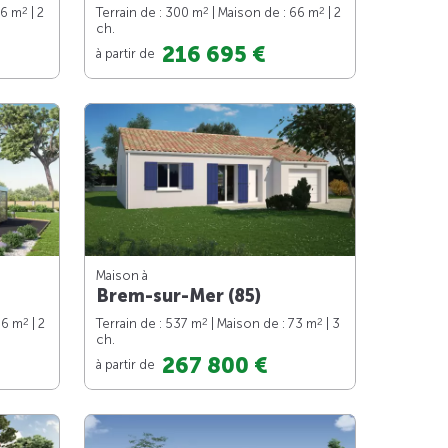
2
2
2
66 m
| 2
Terrain de : 300 m
| Maison de : 66 m
| 2
ch.
216 695 €
à partir de
Maison à
Brem-sur-Mer (85)
2
2
2
66 m
| 2
Terrain de : 537 m
| Maison de : 73 m
| 3
ch.
267 800 €
à partir de