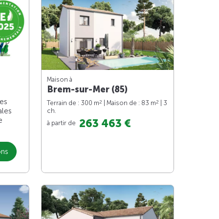
Maison à
Brem-sur-Mer (85)
les
2
2
Terrain de : 300 m
| Maison de : 83 m
| 3
ales
ch.
e
263 463 €
à partir de
ons