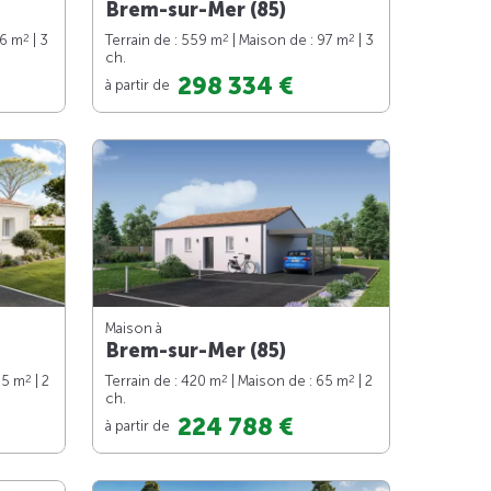
Brem-sur-Mer (85)
2
2
2
76 m
| 3
Terrain de : 559 m
| Maison de : 97 m
| 3
ch.
298 334 €
à partir de
Maison à
Brem-sur-Mer (85)
2
2
2
65 m
| 2
Terrain de : 420 m
| Maison de : 65 m
| 2
ch.
224 788 €
à partir de