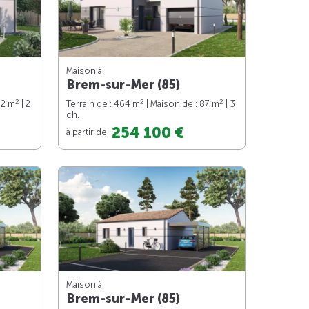
Maison à
Brem-sur-Mer (85)
2
2
2
62 m
| 2
Terrain de : 464 m
| Maison de : 87 m
| 3
ch.
254 100 €
à partir de
Maison à
Brem-sur-Mer (85)