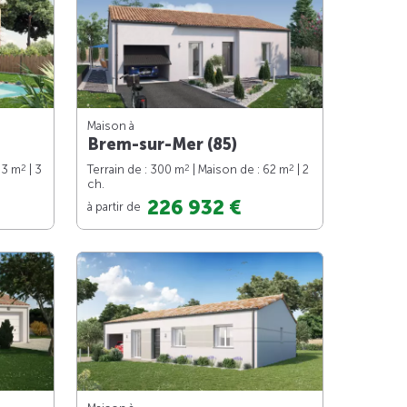
Maison à
Brem-sur-Mer (85)
2
2
2
83 m
| 3
Terrain de : 300 m
| Maison de : 62 m
| 2
ch.
226 932 €
à partir de