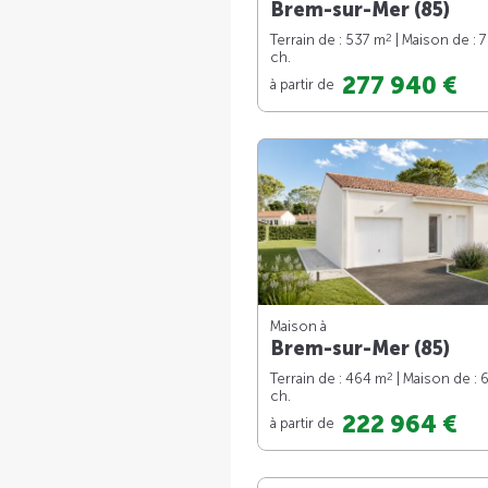
Brem-sur-Mer (85)
2
Terrain de : 537 m
| Maison de : 
ch.
277 940 €
à partir de
Maison à
Brem-sur-Mer (85)
2
Terrain de : 464 m
| Maison de : 
ch.
222 964 €
à partir de