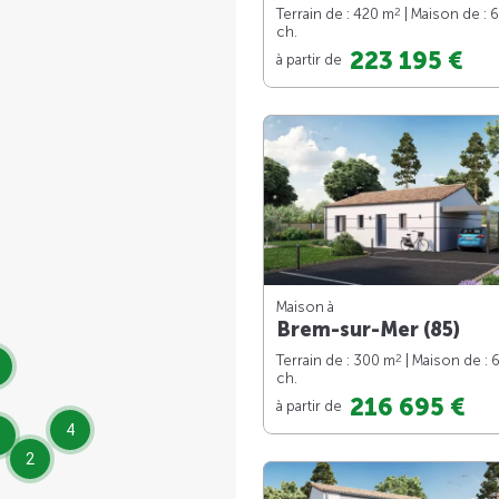
2
Terrain de : 420 m
| Maison de : 
ch.
223 195 €
à partir de
Maison à
Brem-sur-Mer (85)
2
Terrain de : 300 m
| Maison de : 
ch.
216 695 €
à partir de
4
2