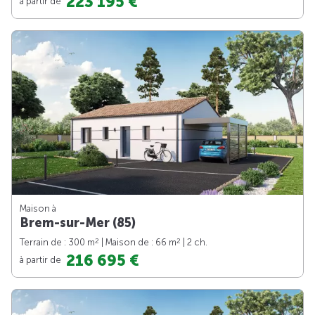
223 195 €
à partir de
Maison à
Brem-sur-Mer (85)
2
2
Terrain de : 300 m
| Maison de : 66 m
| 2 ch.
216 695 €
à partir de