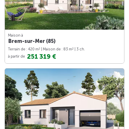
Maison à
Brem-sur-Mer (85)
2
2
Terrain de : 420 m
| Maison de : 83 m
| 3 ch.
251 319 €
à partir de