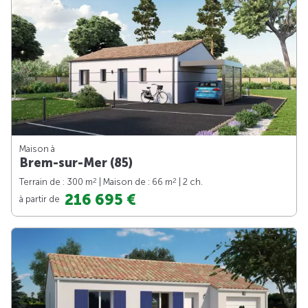
Maison à
Brem-sur-Mer (85)
2
2
Terrain de : 300 m
| Maison de : 66 m
| 2 ch.
216 695 €
à partir de