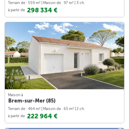
2
2
Terrain de : 559 m
| Maison de : 97 m
| 3 ch.
298 334 €
à partir de
Maison à
Brem-sur-Mer (85)
2
2
Terrain de : 464 m
| Maison de : 65 m
| 2 ch.
222 964 €
à partir de