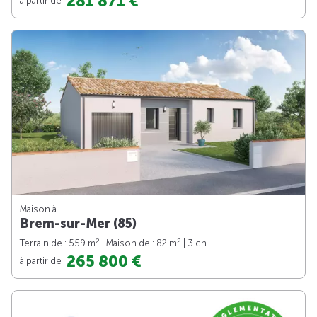
281 871 €
Maison à
Brem-sur-Mer (85)
2
2
Terrain de : 559 m
| Maison de : 82 m
| 3 ch.
265 800 €
à partir de