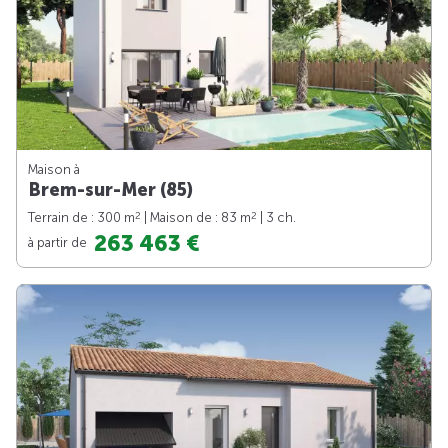
Maison à
Brem-sur-Mer (85)
2
2
Terrain de : 300 m
| Maison de : 83 m
| 3 ch.
263 463 €
à partir de