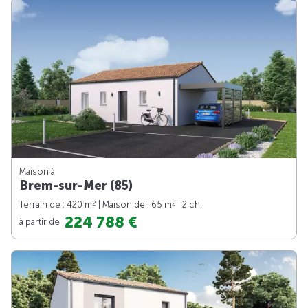
Maison à
Brem-sur-Mer (85)
2
2
Terrain de : 420 m
| Maison de : 65 m
| 2 ch.
224 788 €
à partir de