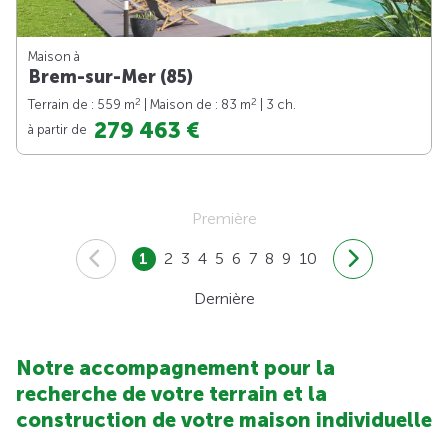
Maison à
Brem-sur-Mer (85)
2
2
Terrain de : 559 m
| Maison de : 83 m
| 3 ch.
279 463 €
à partir de
Première
1
2
3
4
5
6
7
8
9
10
Dernière
Notre accompagnement pour la
recherche de votre terrain et la
construction de votre maison individuelle