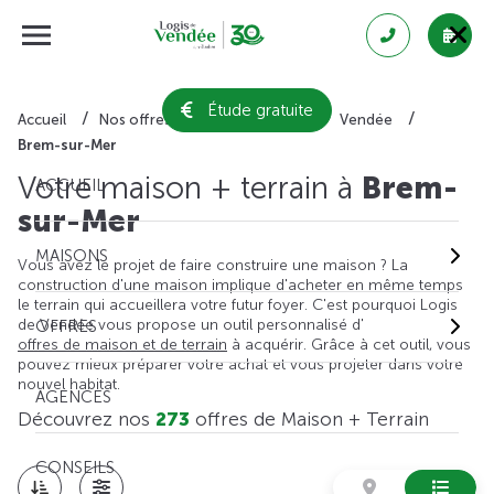
Étude gratuite
Accueil
Nos offres de maison + terrain
Vendée
Brem-sur-Mer
Votre maison + terrain à
Brem-
ACCUEIL
sur-Mer
MAISONS
Vous avez le projet de faire construire une maison ? La
construction d'une maison implique d'acheter en même temps
le terrain qui accueillera votre futur foyer. C'est pourquoi Logis
de Vendée vous propose un outil personnalisé d'
OFFRES
offres de maison et de terrain
à acquérir. Grâce à cet outil, vous
pouvez mieux préparer votre achat et vous projeter dans votre
nouvel habitat.
AGENCES
Découvrez nos
273
offres de Maison + Terrain
CONSEILS