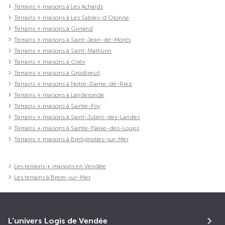
Terrains + maisons à Les Achards
Terrains + maisons à Les Sables-d'Olonne
Terrains + maisons à Givrand
Terrains + maisons à Saint-Jean-de-Monts
Terrains + maisons à Saint-Mathurin
Terrains + maisons à Coëx
Terrains + maisons à Grosbreuil
Terrains + maisons à Notre-Dame-de-Riez
Terrains + maisons à Landeronde
Terrains + maisons à Sainte-Foy
Terrains + maisons à Saint-Julien-des-Landes
Terrains + maisons à Sainte-Flaive-des-Loups
Terrains + maisons à Bretignolles-sur-Mer
Les terrains + maisons en Vendée
Les terrains à Brem-sur-Mer
L'univers Logis de Vendée