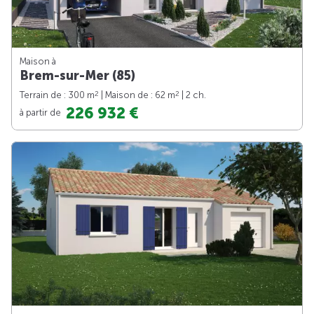
Maison à
Brem-sur-Mer (85)
2
2
Terrain de : 300 m
| Maison de : 62 m
| 2 ch.
226 932 €
à partir de