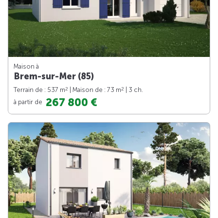
Maison à
Brem-sur-Mer (85)
2
2
Terrain de : 537 m
| Maison de : 73 m
| 3 ch.
267 800 €
à partir de