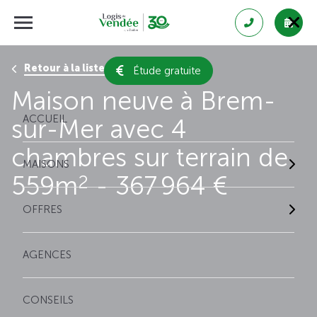
Retour à la liste des résultats
Étude gratuite
Maison neuve à Brem-
ACCUEIL
sur-Mer avec 4
chambres sur terrain de
MAISONS
559m
- 367 964 €
2
OFFRES
AGENCES
CONSEILS