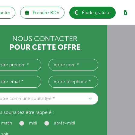
acter
Prendre RDV
Étude gratuite
NOUS CONTACTER
POUR CETTE OFFRE
otre commune souhaitée *
s souhaitez être rappelé :
matin
midi
après-midi
soir