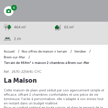
6
2
2
464 m
65 m
2 ch
Accueil
Nos offres de maison + terrain
Vendée
Brem-sur-Mer
Terrain de 464m² + maison 2 chambres à Brem-sur-Mer
Rèf : 2670-225641-CYC
La Maison
Cette maison de plain-pied séduit par son agencement simple et
efficace, offrant 2 chambres confortables et une pièce de vie
lumineuse. Facile à personnaliser, elle s’adapte à vos envies tout
en restant dans un budget maîtrisé.
Pour un confort optimal en toute saison, et dans le respect de la