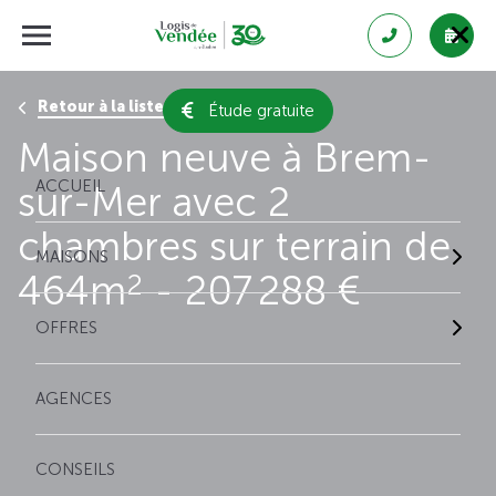
Retour à la liste des résultats
Étude gratuite
Maison neuve à Brem-
ACCUEIL
sur-Mer avec 2
chambres sur terrain de
MAISONS
464m
- 207 288 €
2
OFFRES
AGENCES
CONSEILS