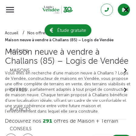
Étude gratuite
Accueil
Nos offres de maison + terrain
Maison neuve à vendre à Challans (85) – Logis de Vendée
Maison neuve à vendre à
ACCUEIL
Challans (85) – Logis de Vendée
MAISONS
Vous êtes en recherche d’une maison neuve à Challans ? Logis
de Vendée, constructeur de maisons en Vendée, vous propose
une offre complète de terrains en vente, des terrains viabilisés et
prêts à bâtir, parfaitement adaptés à tout projet de construction
OFFRES
de maison neuve. Chaque terrain proposé à Challans bénéficie
d’une localisation idéale, offrant un cadre de vie confortable et
une vraie cohérence entre votre future maison et
AGENCES
l’environnement dans lequel elle sera construite.
Découvrez nos
291
offres de Maison + Terrain
CONSEILS