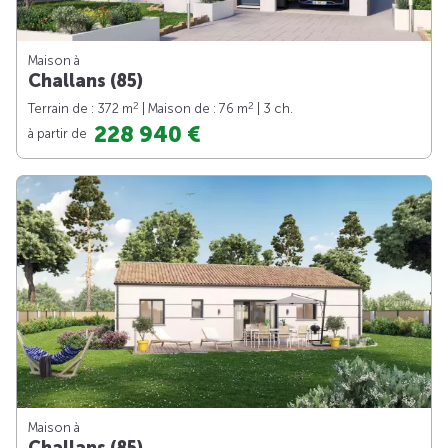
Maison à
Challans (85)
2
2
Terrain de : 372 m
| Maison de : 76 m
| 3 ch.
228 940 €
à partir de
Maison à