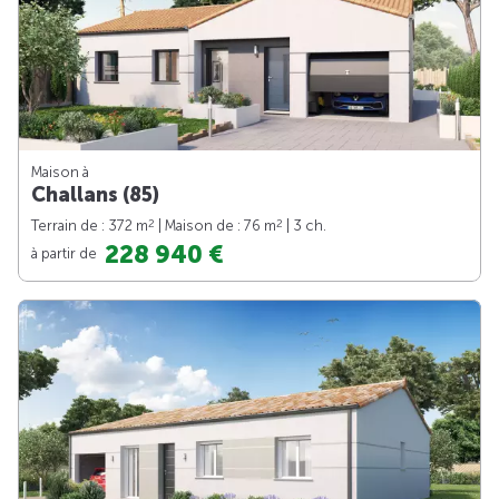
Maison à
Challans (85)
2
2
Terrain de : 372 m
| Maison de : 76 m
| 3 ch.
228 940 €
à partir de