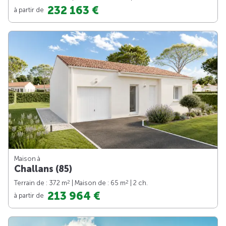
232 163 €
à partir de
Maison à
Challans (85)
2
2
Terrain de : 372 m
| Maison de : 65 m
| 2 ch.
213 964 €
à partir de