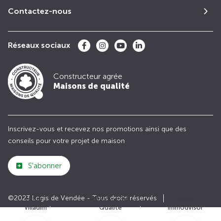
Contactez-nous
Réseaux sociaux
Constructeur agrée
Maisons de qualité
Inscrivez-vous et recevez nos promotions ainsi que des
conseils pour votre projet de maison
S'abonner
©2023 Logis de Vendée - Tous droits réservés
Club
Maisons de
Avis
Villadim
Qualité
Immodvisor
Plan du site
Paramètres des cookies