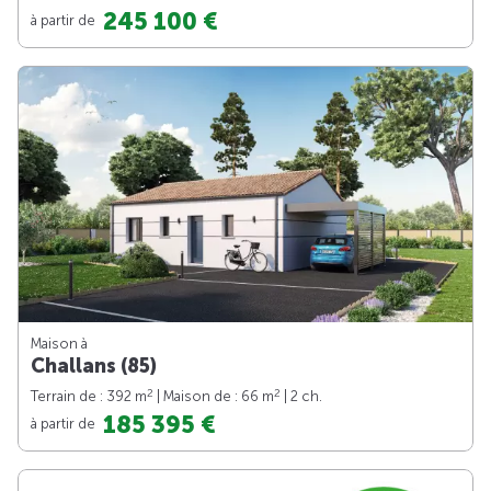
245 100 €
à partir de
Maison à
Challans (85)
2
2
Terrain de : 392 m
| Maison de : 66 m
| 2 ch.
185 395 €
à partir de