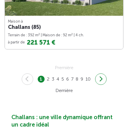
Maison à
Challans (85)
2
2
Terrain de : 392 m
| Maison de : 92 m
| 4 ch.
221 571 €
à partir de
Première
1
2
3
4
5
6
7
8
9
10
Dernière
Challans : une ville dynamique offrant
un cadre idéal