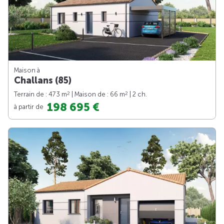
Maison à
Challans (85)
2
2
Terrain de : 473 m
| Maison de : 66 m
| 2 ch.
198 695 €
à partir de