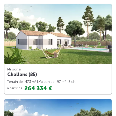
Maison à
Challans (85)
2
2
Terrain de : 473 m
| Maison de : 97 m
| 3 ch.
264 334 €
à partir de