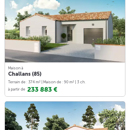
Maison à
Challans (85)
2
2
Terrain de : 374 m
| Maison de : 90 m
| 3 ch.
233 883 €
à partir de