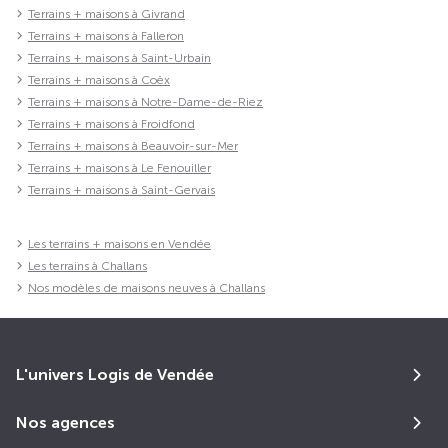
Terrains + maisons à Givrand
Terrains + maisons à Falleron
Terrains + maisons à Saint-Urbain
Terrains + maisons à Coëx
Terrains + maisons à Notre-Dame-de-Riez
Terrains + maisons à Froidfond
Terrains + maisons à Beauvoir-sur-Mer
Terrains + maisons à Le Fenouiller
Terrains + maisons à Saint-Gervais
Les terrains + maisons en Vendée
Les terrains à Challans
Nos modèles de maisons neuves à Challans
L'univers Logis de Vendée
Nos agences