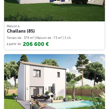
Maison à
Challans (85)
2
2
Terrain de : 374 m
| Maison de : 73 m
| 3 ch.
206 600 €
à partir de