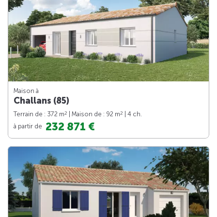
Maison à
Challans (85)
2
2
Terrain de : 372 m
| Maison de : 92 m
| 4 ch.
232 871 €
à partir de