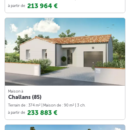
213 964 €
à partir de
Maison à
Challans (85)
2
2
Terrain de : 374 m
| Maison de : 90 m
| 3 ch.
233 883 €
à partir de