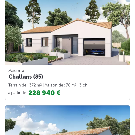
Maison à
Challans (85)
2
2
Terrain de : 372 m
| Maison de : 76 m
| 3 ch.
228 940 €
à partir de