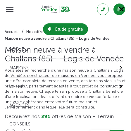
Étude gratuite
Accueil
Nos offres de maison + terrain
Maison neuve à vendre à Challans (85) – Logis de Vendée
Maison neuve à vendre à
ACCUEIL
Challans (85) – Logis de Vendée
MAISONS
Vous êtes en recherche d’une maison neuve à Challans ? Logis
de Vendée, constructeur de maisons en Vendée, vous propose
une offre complète de terrains en vente, des terrains viabilisés et
prêts à bâtir, parfaitement adaptés à tout projet de construction
OFFRES
de maison neuve. Chaque terrain proposé à Challans bénéficie
d’une localisation idéale, offrant un cadre de vie confortable et
une vraie cohérence entre votre future maison et
AGENCES
l’environnement dans lequel elle sera construite.
Découvrez nos
291
offres de Maison + Terrain
CONSEILS