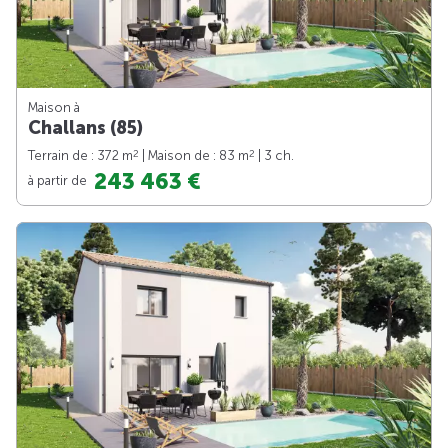
Maison à
Challans (85)
2
2
Terrain de : 372 m
| Maison de : 83 m
| 3 ch.
243 463 €
à partir de