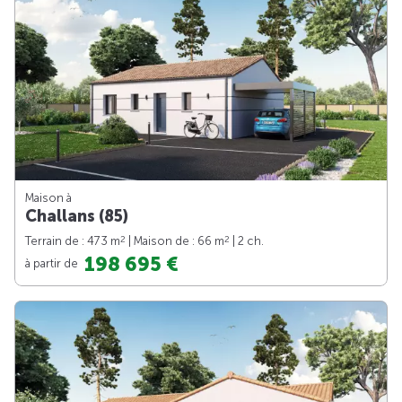
Maison à
Challans (85)
2
2
Terrain de : 473 m
| Maison de : 66 m
| 2 ch.
198 695 €
à partir de