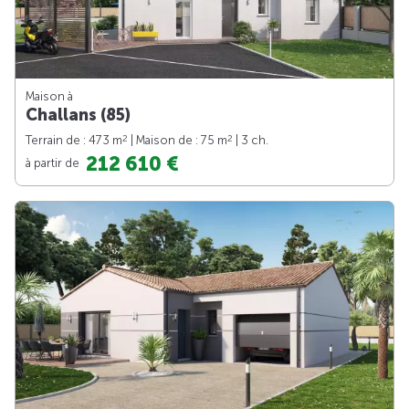
Maison à
Challans (85)
2
2
Terrain de : 473 m
| Maison de : 75 m
| 3 ch.
212 610 €
à partir de