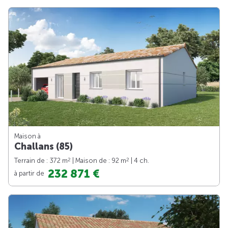
Maison à
Challans (85)
2
2
Terrain de : 372 m
| Maison de : 92 m
| 4 ch.
232 871 €
à partir de