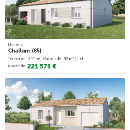
Maison à
Challans (85)
2
2
Terrain de : 392 m
| Maison de : 92 m
| 4 ch.
221 571 €
à partir de