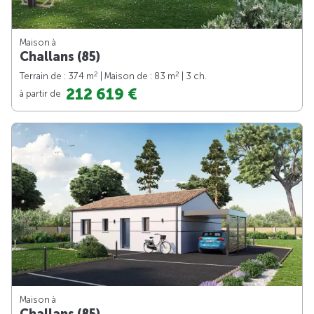
Maison à
Challans (85)
2
2
Terrain de : 374 m
| Maison de : 83 m
| 3 ch.
212 619 €
à partir de
Maison à