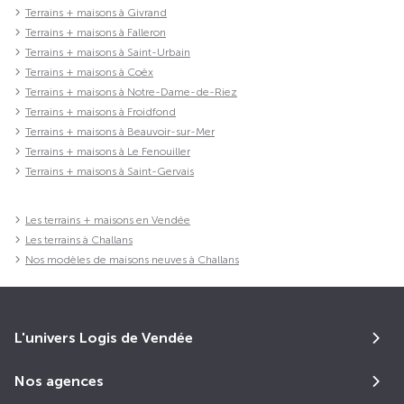
Terrains + maisons à Givrand
Terrains + maisons à Falleron
Terrains + maisons à Saint-Urbain
Terrains + maisons à Coëx
Terrains + maisons à Notre-Dame-de-Riez
Terrains + maisons à Froidfond
Terrains + maisons à Beauvoir-sur-Mer
Terrains + maisons à Le Fenouiller
Terrains + maisons à Saint-Gervais
Les terrains + maisons en Vendée
Les terrains à Challans
Nos modèles de maisons neuves à Challans
L'univers Logis de Vendée
Nos agences