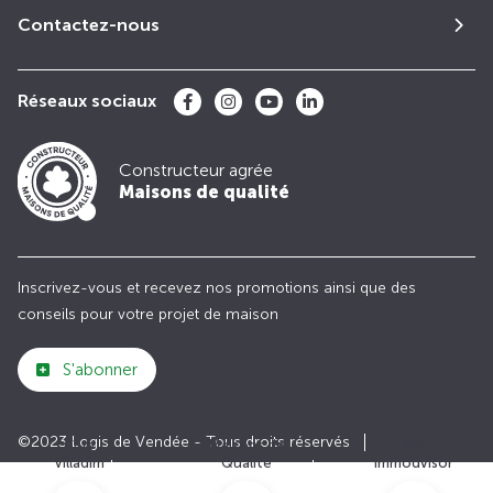
Contactez-nous
Réseaux sociaux
Constructeur agrée
Maisons de qualité
Inscrivez-vous et recevez nos promotions ainsi que des
conseils pour votre projet de maison
S'abonner
©2023 Logis de Vendée - Tous droits réservés
Club
Maisons de
Avis
Villadim
Qualité
Immodvisor
Plan du site
Paramètres des cookies