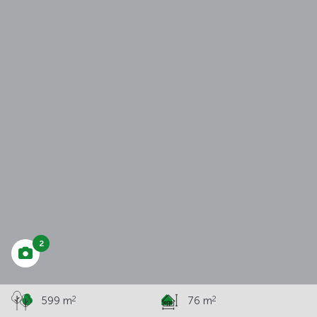
à partir de
205 718 €
2
2
2
599 m
76 m