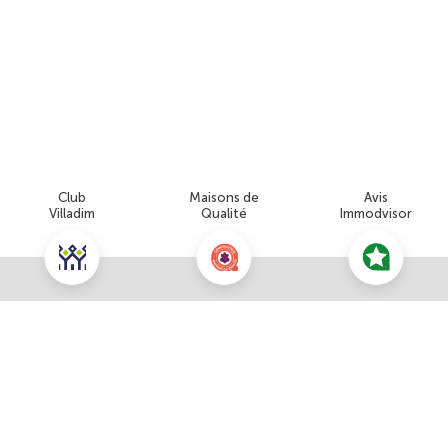
Club
Maisons de
Avis
Villadim
Qualité
Immodvisor
Nous contacter pour cette offre
NOUS CONTACTER
POUR CETTE OFFRE
À propos du prix
Prix total : 205 718 €