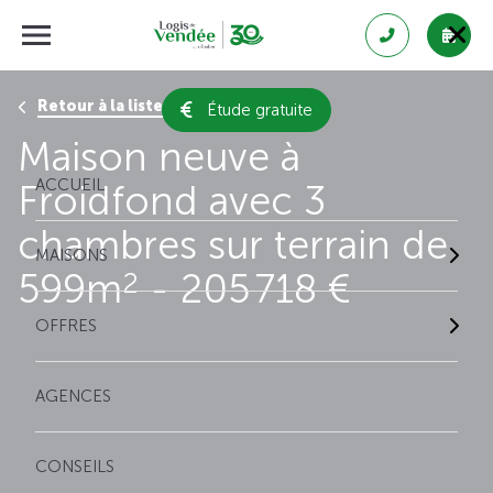
Retour à la liste des résultats
Étude gratuite
Maison neuve à
ACCUEIL
Froidfond avec 3
chambres sur terrain de
MAISONS
599m
- 205 718 €
2
OFFRES
AGENCES
CONSEILS