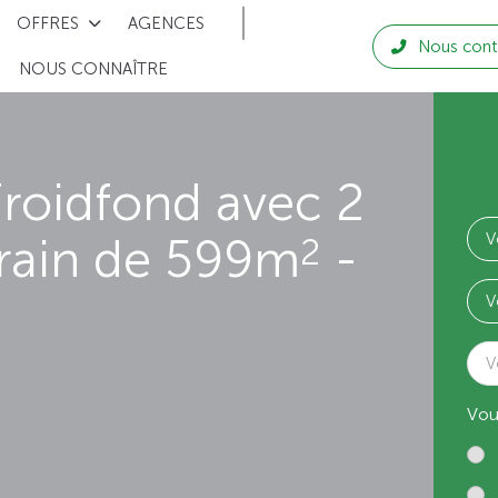
OFFRES
AGENCES
Nous cont
NOUS CONNAÎTRE
roidfond avec 2
rrain de 599m
-
2
V
Vou