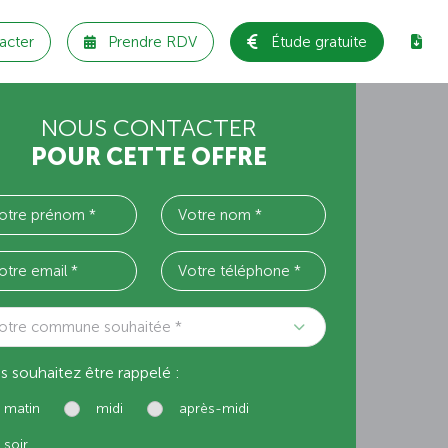
acter
Prendre RDV
Étude gratuite
NOUS CONTACTER
POUR CETTE OFFRE
otre commune souhaitée *
s souhaitez être rappelé :
matin
midi
après-midi
soir