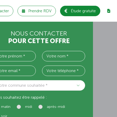
acter
Prendre RDV
Étude gratuite
NOUS CONTACTER
POUR CETTE OFFRE
otre commune souhaitée *
s souhaitez être rappelé :
matin
midi
après-midi
soir