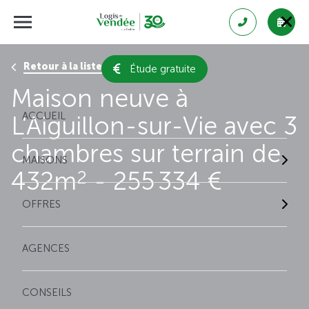
Retour à la liste des résultats
Étude gratuite
Maison neuve à
ACCUEIL
L'Aiguillon-sur-Vie avec 3
chambres sur terrain de
MAISONS
432m
- 255 334 €
2
OFFRES
AGENCES
CONSEILS