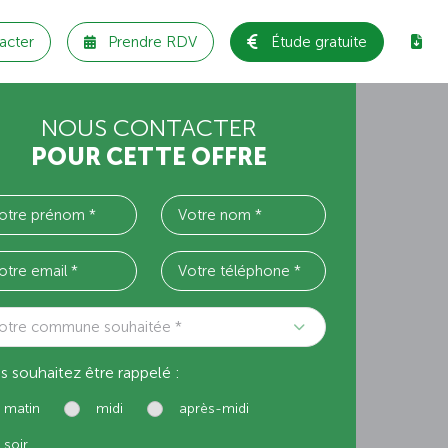
acter
Prendre RDV
Étude gratuite
NOUS CONTACTER
POUR CETTE OFFRE
otre commune souhaitée *
s souhaitez être rappelé :
matin
midi
après-midi
soir