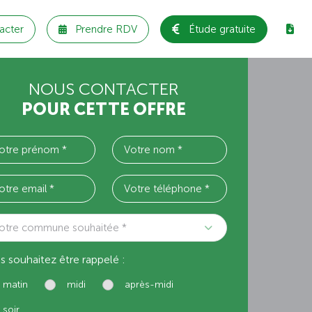
acter
Prendre RDV
Étude gratuite
NOUS CONTACTER
POUR CETTE OFFRE
otre commune souhaitée *
s souhaitez être rappelé :
matin
midi
après-midi
soir