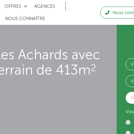
OFFRES
AGENCES
Nous cont
NOUS CONNAÎTRE
Les Achards avec
errain de 413m
2
V
Vou