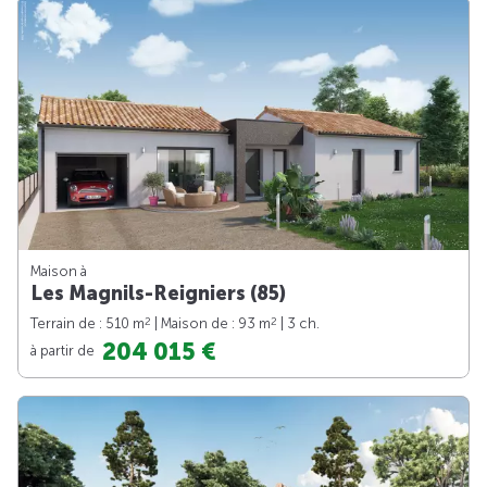
Maison à
Les Magnils-Reigniers (85)
2
2
Terrain de : 510 m
| Maison de : 93 m
| 3 ch.
204 015 €
à partir de