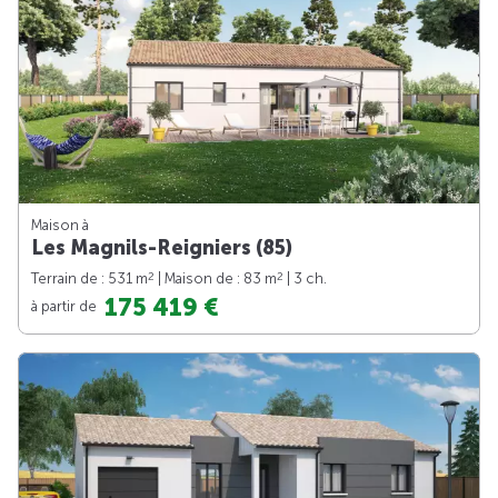
Maison à
Les Magnils-Reigniers (85)
2
2
Terrain de : 531 m
| Maison de : 83 m
| 3 ch.
175 419 €
à partir de