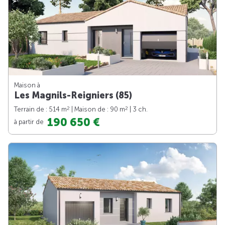
Maison à
Les Magnils-Reigniers (85)
2
2
Terrain de : 514 m
| Maison de : 90 m
| 3 ch.
190 650 €
à partir de