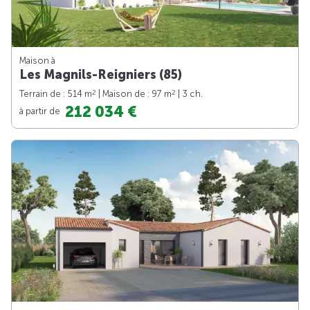
Maison à
Les Magnils-Reigniers (85)
2
2
Terrain de : 514 m
| Maison de : 97 m
| 3 ch.
212 034 €
à partir de