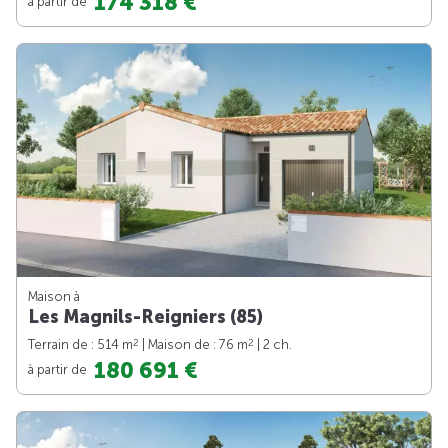
174 318 €
à partir de
Maison à
Les Magnils-Reigniers (85)
2
2
Terrain de : 514 m
| Maison de : 76 m
| 2 ch.
180 691 €
à partir de