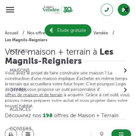
Étude gratuite
Accueil
Nos offres de maison + terrain
Vendée
Les Magnils-Reigniers
Votre maison + terrain à
Les
ACCUEIL
Magnils-Reigniers
MAISONS
Vous avez le projet de faire construire une maison ? La
construction d'une maison implique d'acheter en même temps
le terrain qui accueillera votre futur foyer. C'est pourquoi Logis
de Vendée vous propose un outil personnalisé d'
OFFRES
offres de maison et de terrain
à acquérir. Grâce à cet outil, vous
pouvez mieux préparer votre achat et vous projeter dans votre
nouvel habitat.
AGENCES
Découvrez nos
198
offres de Maison + Terrain
CONSEILS