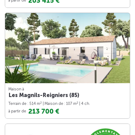
203 415 €
Maison à
Les Magnils-Reigniers (85)
2
2
Terrain de : 514 m
| Maison de : 107 m
| 4 ch.
213 700 €
à partir de