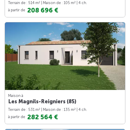
2
2
Terrain de : 514 m
| Maison de : 105 m
| 4 ch.
208 696 €
à partir de
Maison à
Les Magnils-Reigniers (85)
2
2
Terrain de : 531 m
| Maison de : 135 m
| 4 ch.
282 564 €
à partir de