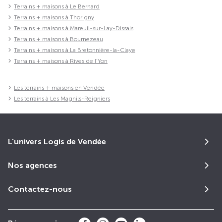
Terrains + maisons à Le Bernard
Terrains + maisons à Thorigny
Terrains + maisons à Mareuil-sur-Lay-Dissais
Terrains + maisons à Bournezeau
Terrains + maisons à La Bretonnière-la-Claye
Terrains + maisons à Rives de l'Yon
Les terrains + maisons en Vendée
Les terrains à Les Magnils-Reigniers
L'univers Logis de Vendée
Nos agences
Contactez-nous