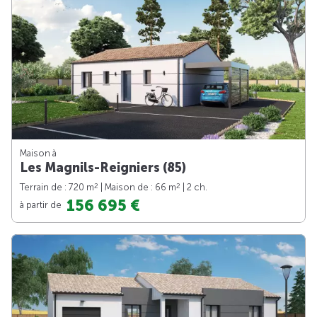
Maison à
Les Magnils-Reigniers (85)
2
2
Terrain de : 720 m
| Maison de : 66 m
| 2 ch.
156 695 €
à partir de