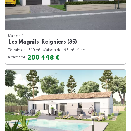
Maison à
Les Magnils-Reigniers (85)
2
2
Terrain de : 510 m
| Maison de : 98 m
| 4 ch.
200 448 €
à partir de