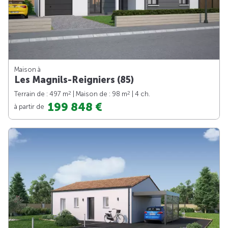
Maison à
Les Magnils-Reigniers (85)
2
2
Terrain de : 497 m
| Maison de : 98 m
| 4 ch.
199 848 €
à partir de