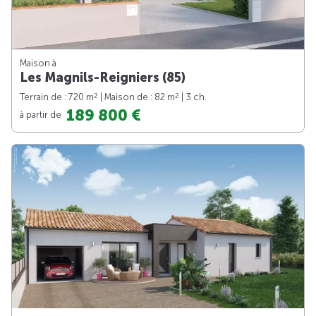
Maison à
Les Magnils-Reigniers (85)
2
2
Terrain de : 720 m
| Maison de : 82 m
| 3 ch.
189 800 €
à partir de