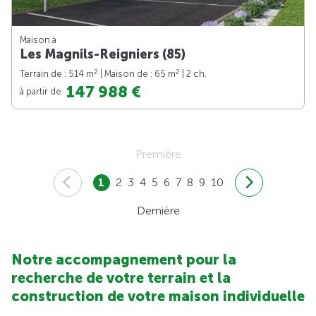
Maison à
Les Magnils-Reigniers (85)
2
2
Terrain de : 514 m
| Maison de : 65 m
| 2 ch.
147 988 €
à partir de
Première
1
2
3
4
5
6
7
8
9
10
Dernière
Notre accompagnement pour la
recherche de votre terrain et la
construction de votre maison individuelle