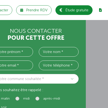
acter
Prendre RDV
Étude gratuite
NOUS CONTACTER
POUR CETTE OFFRE
otre commune souhaitée *
s souhaitez être rappelé :
matin
midi
après-midi
soir