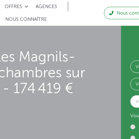
OFFRES
AGENCES
Nous cont
NOUS CONNAÎTRE
es Magnils-
 chambres sur
- 174 419 €
V
Vou