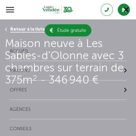
Retour à la liste des résultats
Étude gratuite
Maison neuve à Les
ACCUEIL
Sables-d'Olonne avec 3
chambres sur terrain de
MAISONS
375m
- 346 940 €
2
OFFRES
AGENCES
CONSEILS