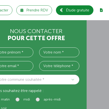
acter
Prendre RDV
Étude gratuite
NOUS CONTACTER
POUR CETTE OFFRE
otre commune souhaitée *
s souhaitez être rappelé :
matin
midi
après-midi
soir