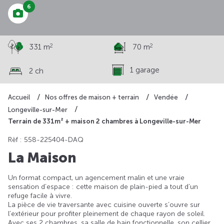
6
2
2
331 m
70 m
1 garage
2 ch
Accueil
Nos offres de maison + terrain
Vendée
Longeville-sur-Mer
Terrain de 331m² + maison 2 chambres à Longeville-sur-Mer
Rèf : 558-225404-DAQ
La Maison
Un format compact, un agencement malin et une vraie
sensation d’espace : cette maison de plain-pied a tout d’un
refuge facile à vivre.
La pièce de vie traversante avec cuisine ouverte s’ouvre sur
l’extérieur pour profiter pleinement de chaque rayon de soleil.
Avec ses 2 chambres, sa salle de bain fonctionnelle, son cellier