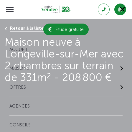
Retour à la liste des résultats
Étude gratuite
Maison neuve à
ACCUEIL
Longeville-sur-Mer avec
2 chambres sur terrain
MAISONS
de 331m
- 208 800 €
2
OFFRES
AGENCES
CONSEILS