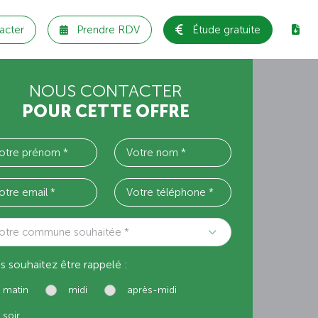
acter
Prendre RDV
Étude gratuite
NOUS CONTACTER
POUR CETTE OFFRE
otre commune souhaitée *
s souhaitez être rappelé :
matin
midi
après-midi
soir