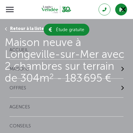
Retour à la liste des résultats
Étude gratuite
Maison neuve à
ACCUEIL
Longeville-sur-Mer avec
2 chambres sur terrain
MAISONS
de 304m
- 183 695 €
2
OFFRES
AGENCES
CONSEILS