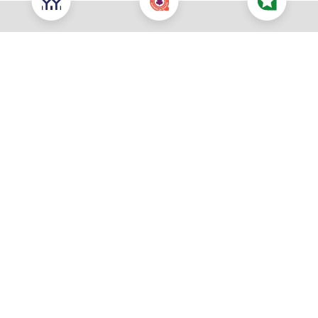
Nous contacter pour cette offre
NOUS CONTACTER
POUR CETTE OFFRE
À propos du prix
Prix total : 218 900 €
Les honoraires sont à la charge du vendeur
Prix du terrain : 66 000 €
Votre commune souhaitée *
Vous souhaitez être rappelé :