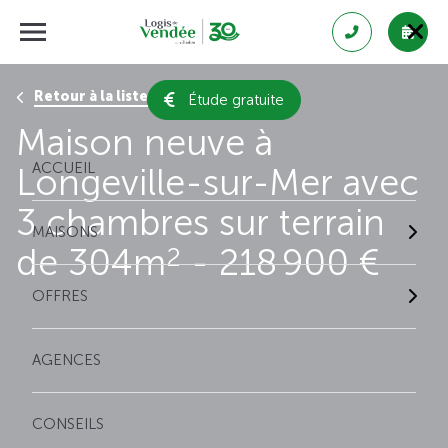
Retour à la liste des résultats
Étude gratuite
Maison neuve à
ACCUEIL
Longeville-sur-Mer avec
3 chambres sur terrain
MAISONS
de 304m
- 218 900 €
2
OFFRES
AGENCES
CONSEILS