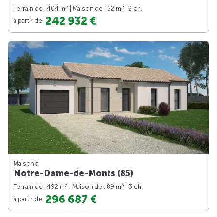
2
2
Terrain de : 404 m
| Maison de : 62 m
| 2 ch.
242 932 €
à partir de
Maison à
Notre-Dame-de-Monts (85)
2
2
Terrain de : 492 m
| Maison de : 89 m
| 3 ch.
296 687 €
à partir de