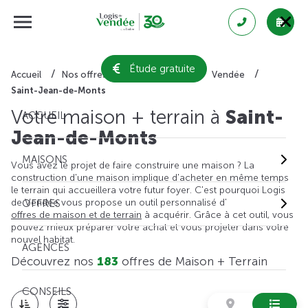
Étude gratuite
Accueil
Nos offres de maison + terrain
Vendée
Saint-Jean-de-Monts
Votre maison + terrain à
Saint-
ACCUEIL
Jean-de-Monts
MAISONS
Vous avez le projet de faire construire une maison ? La
construction d'une maison implique d'acheter en même temps
le terrain qui accueillera votre futur foyer. C'est pourquoi Logis
de Vendée vous propose un outil personnalisé d'
OFFRES
offres de maison et de terrain
à acquérir. Grâce à cet outil, vous
pouvez mieux préparer votre achat et vous projeter dans votre
nouvel habitat.
AGENCES
Découvrez nos
183
offres de Maison + Terrain
CONSEILS