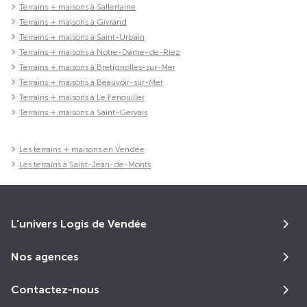
Terrains + maisons à Sallertaine
Terrains + maisons à Givrand
Terrains + maisons à Saint-Urbain
Terrains + maisons à Notre-Dame-de-Riez
Terrains + maisons à Bretignolles-sur-Mer
Terrains + maisons à Beauvoir-sur-Mer
Terrains + maisons à Le Fenouiller
Terrains + maisons à Saint-Gervais
Les terrains + maisons en Vendée
Les terrains à Saint-Jean-de-Monts
L'univers Logis de Vendée
Nos agences
Contactez-nous