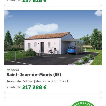
237 818 €
Maison à
Saint-Jean-de-Monts (85)
2
2
Terrain de : 588 m
| Maison de : 65 m
| 2 ch.
217 288 €
à partir de