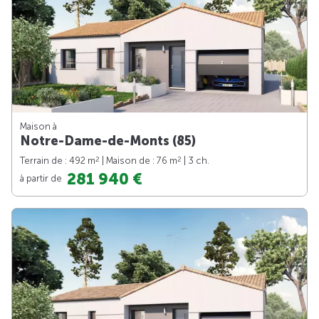
Maison à
Notre-Dame-de-Monts (85)
2
2
Terrain de : 492 m
| Maison de : 76 m
| 3 ch.
281 940 €
à partir de