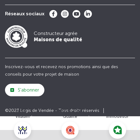
Réseaux sociaux
Constructeur agrée
Maisons de qualité
Inscrivez-vous et recevez nos promotions ainsi que des
conseils pour votre projet de maison
S'abonner
©2023 Logis de Vendée - Tous droits réservés
Club
Maisons de
Avis
Villadim
Qualité
Immodvisor
Plan du site
Paramètres des cookies
Politiques de Confidentialités
Mentions légales
Recrutement
Parrainer un ami
Le groupe VILLADIM