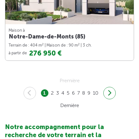
Maison à
Notre-Dame-de-Monts (85)
2
2
Terrain de : 404 m
| Maison de : 90 m
| 3 ch.
276 950 €
à partir de
Première
1
2
3
4
5
6
7
8
9
10
Dernière
Notre accompagnement pour la
recherche de votre terrain et la