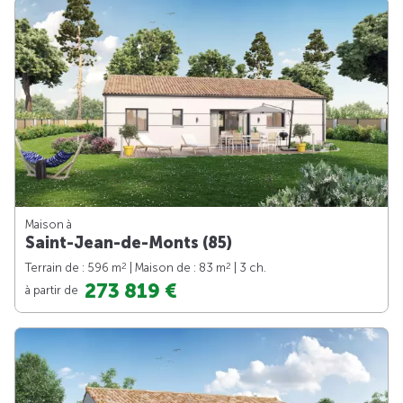
Maison à
Saint-Jean-de-Monts (85)
2
2
Terrain de : 596 m
| Maison de : 83 m
| 3 ch.
273 819 €
à partir de