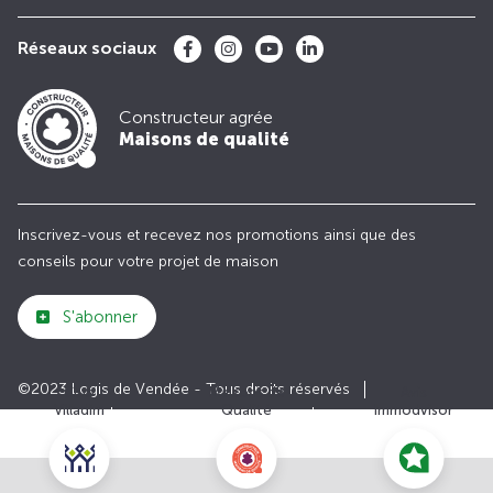
Réseaux sociaux
Constructeur agrée
Maisons de qualité
Inscrivez-vous et recevez nos promotions ainsi que des
conseils pour votre projet de maison
S'abonner
©2023 Logis de Vendée - Tous droits réservés
Club
Maisons de
Avis
Villadim
Qualité
Immodvisor
Plan du site
Paramètres des cookies
Politiques de Confidentialités
Mentions légales
Recrutement
Parrainer un ami
Le groupe VILLADIM