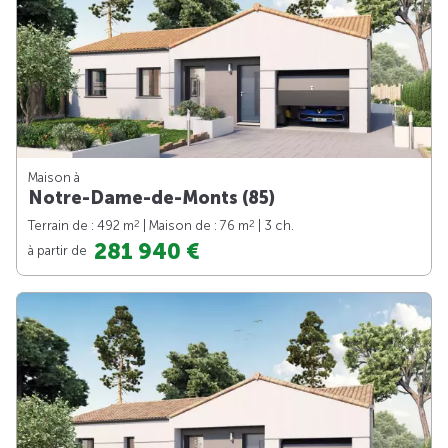
Maison à
Notre-Dame-de-Monts (85)
2
2
Terrain de : 492 m
| Maison de : 76 m
| 3 ch.
281 940 €
à partir de