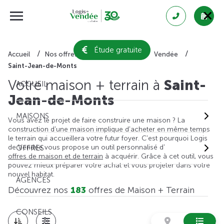
Étude gratuite
Accueil
Nos offres de maison + terrain
Vendée
Saint-Jean-de-Monts
Votre maison + terrain à
Saint-
ACCUEIL
Jean-de-Monts
MAISONS
Vous avez le projet de faire construire une maison ? La
construction d'une maison implique d'acheter en même temps
le terrain qui accueillera votre futur foyer. C'est pourquoi Logis
de Vendée vous propose un outil personnalisé d'
OFFRES
offres de maison et de terrain
à acquérir. Grâce à cet outil, vous
pouvez mieux préparer votre achat et vous projeter dans votre
nouvel habitat.
AGENCES
Découvrez nos
183
offres de Maison + Terrain
CONSEILS