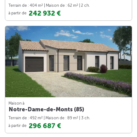
2
2
Terrain de : 404 m
| Maison de : 62 m
| 2 ch.
242 932 €
à partir de
Maison à
Notre-Dame-de-Monts (85)
2
2
Terrain de : 492 m
| Maison de : 89 m
| 3 ch.
296 687 €
à partir de