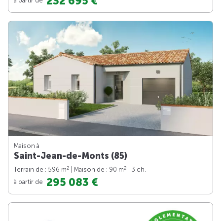
232 695 €
Maison à
Saint-Jean-de-Monts (85)
2
2
Terrain de : 596 m
| Maison de : 90 m
| 3 ch.
295 083 €
à partir de