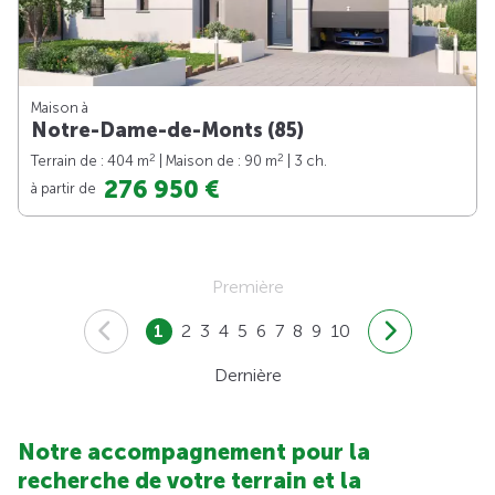
Maison à
Notre-Dame-de-Monts (85)
2
2
Terrain de : 404 m
| Maison de : 90 m
| 3 ch.
276 950 €
à partir de
Première
1
2
3
4
5
6
7
8
9
10
Dernière
Notre accompagnement pour la
recherche de votre terrain et la