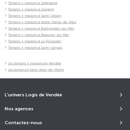
Terrains + maisons à Sallertaine
Terrains + maisons à Givrand
Terrains + maisons à Saint-Urbain
Terrains + maisons à Notre-Dame-de-Riez
Terrains + maisons à Bretignolles-sur-Mer
Terrains + maisons à Beauvoir-sur-Mer
Terrains + maisons à Le Fenouiller
Terrains + maisons à Saint-Gervais
Les terrains + maisons en Vendée
Les terrains à Saint-Jean-de-Monts
L'univers Logis de Vendée
Nos agences
Contactez-nous