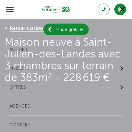
Retour à la liste des résultats
Étude gratuite
Maison neuve à Saint-
ACCUEIL
Julien-des-Landes avec
3 chambres sur terrain
MAISONS
de 383m
- 228 619 €
2
OFFRES
AGENCES
CONSEILS