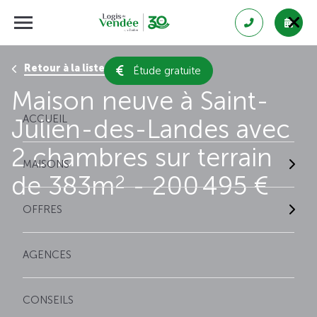
Retour à la liste des résultats
Étude gratuite
Maison neuve à Saint-
ACCUEIL
Julien-des-Landes avec
2 chambres sur terrain
MAISONS
de 383m
- 200 495 €
2
OFFRES
AGENCES
CONSEILS