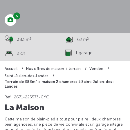
210 732 €
5
2
2
383 m
62 m
1 garage
2 ch
Accueil
Nos offres de maison + terrain
Vendée
Saint-Julien-des-Landes
Terrain de 383m² + maison 2 chambres à Saint-Julien-des-
Landes
Rèf : 2671-225573-CYC
La Maison
Cette maison de plain-pied a tout pour plaire : deux chambres
bien agencées, une pièce de vie conviviale et un garage intégré
pour allier confort et fonctionnalité au quotidien. Son format