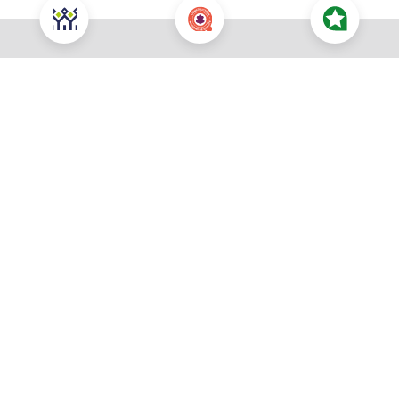
Nous contacter pour cette offre
NOUS CONTACTER
POUR CETTE OFFRE
À propos du prix
Prix total : 210 732 €
Les honoraires sont à la charge du vendeur
Prix du terrain : 82 800 €
Votre commune souhaitée *