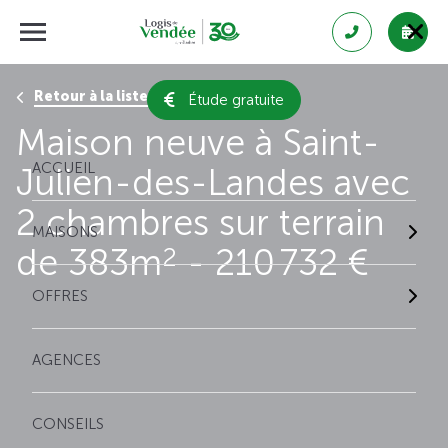
Retour à la liste des résultats
Étude gratuite
Maison neuve à Saint-
ACCUEIL
Julien-des-Landes avec
2 chambres sur terrain
MAISONS
de 383m
- 210 732 €
2
OFFRES
AGENCES
CONSEILS