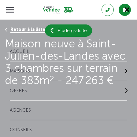
Retour à la liste des résultats
Étude gratuite
Maison neuve à Saint-
ACCUEIL
Julien-des-Landes avec
3 chambres sur terrain
MAISONS
de 383m
- 247 263 €
2
OFFRES
AGENCES
CONSEILS