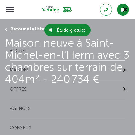
Retour à la liste des résultats
Étude gratuite
Maison neuve à Saint-
ACCUEIL
Michel-en-l'Herm avec 3
chambres sur terrain de
MAISONS
404m
- 240 734 €
2
OFFRES
AGENCES
CONSEILS