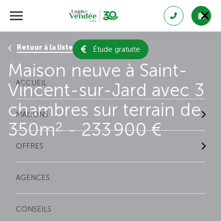
Retour à la liste des résultats
Étude gratuite
Maison neuve à Saint-
ACCUEIL
Vincent-sur-Jard avec 3
chambres sur terrain de
MAISONS
350m
- 233 900 €
2
OFFRES
AGENCES
CONSEILS