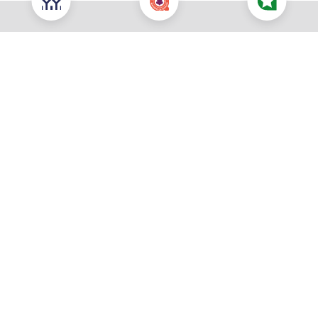
Nous contacter pour cette offre
NOUS CONTACTER
POUR CETTE OFFRE
À propos du prix
Prix total : 233 900 €
Les honoraires sont à la charge du vendeur
Prix du terrain : 81 000 €
Votre commune souhaitée *
Vous souhaitez être rappelé :