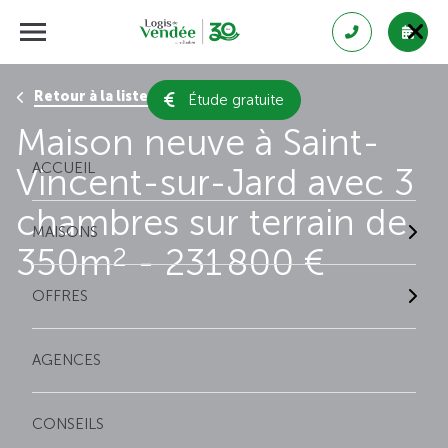
Retour à la liste des résultats
Étude gratuite
Maison neuve à Saint-
ACCUEIL
Vincent-sur-Jard avec 3
chambres sur terrain de
MAISONS
350m
- 231 800 €
2
OFFRES
AGENCES
CONSEILS