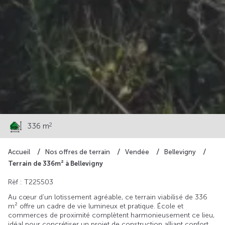
50 790 €
2
336 m
Accueil
Nos offres de terrain
Vendée
Bellevigny
Terrain de 336m² à Bellevigny
Rèf : T225503
Au cœur d’un lotissement agréable, ce terrain viabilisé de 336
m² offre un cadre de vie lumineux et pratique. École et
commerces de proximité complètent harmonieusement ce lieu,
idéal pour concrétiser un projet de construction alliant confort