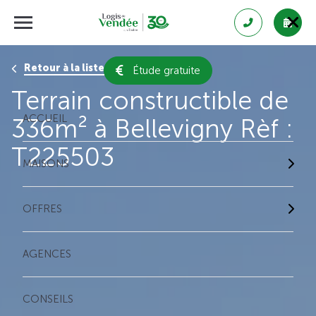
Retour à la liste des résultats
Étude gratuite
Terrain constructible de
ACCUEIL
336m² à Bellevigny Rèf :
T225503
MAISONS
OFFRES
AGENCES
CONSEILS