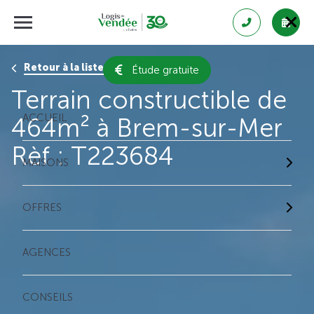
Retour à la liste des résultats
Étude gratuite
Terrain constructible de
ACCUEIL
464m² à Brem-sur-Mer
Rèf : T223684
MAISONS
OFFRES
AGENCES
CONSEILS