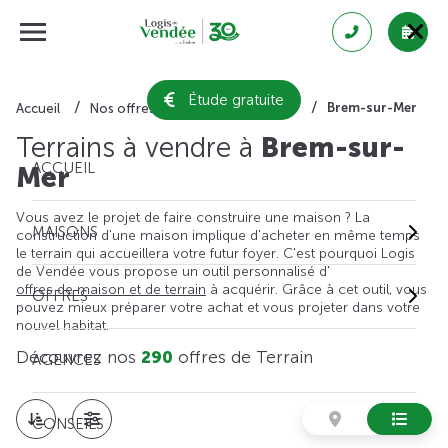
Étude gratuite
Brem-sur-Mer
Accueil
Nos offres de terrain
Vendée
Terrains à vendre à
Brem-sur-
ACCUEIL
Mer
Vous avez le projet de faire construire une maison ? La
MAISONS
construction d'une maison implique d'acheter en même temps
le terrain qui accueillera votre futur foyer. C'est pourquoi Logis
de Vendée vous propose un outil personnalisé d'
offres de maison et de terrain
à acquérir. Grâce à cet outil, vous
OFFRES
pouvez mieux préparer votre achat et vous projeter dans votre
nouvel habitat.
Découvrez nos
290
offres de Terrain
AGENCES
CONSEILS