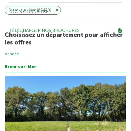
Brem-sur-Mer (85470)
NOUS CONNAÎTRE
TÉLÉCHARGER NOS BROCHURES
Choisissez un département pour afficher
les offres
Vendée
Brem-sur-Mer