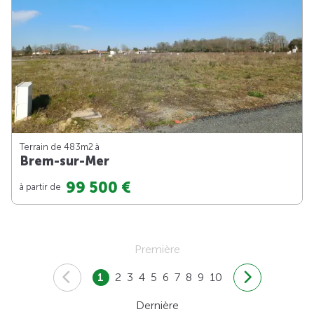
Terrain de 483m
2
à
Brem-sur-Mer
99 500 €
à partir de
Première
1
2
3
4
5
6
7
8
9
10
Dernière