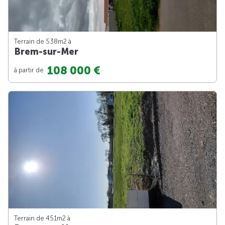
Terrain de 538m
2
à
Brem-sur-Mer
108 000 €
à partir de
Terrain de 451m
2
à