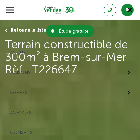
Retour à la liste des résultats
Étude gratuite
Terrain constructible de
ACCUEIL
300m² à Brem-sur-Mer
Rèf : T226647
MAISONS
OFFRES
AGENCES
CONSEILS