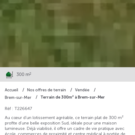
99 000 €
2
300 m
Accueil
Nos offres de terrain
Vendée
Terrain de 300m² à Brem-sur-Mer
Brem-sur-Mer
Rèf : T226647
Au cœur d’un lotissement agréable, ce terrain plat de 300 m²
profite d’une belle exposition Sud, idéale pour une maison
lumineuse. Déjà viabilisé, il offre un cadre de vie pratique avec
école, commerces de proximité et centre médical à portée de