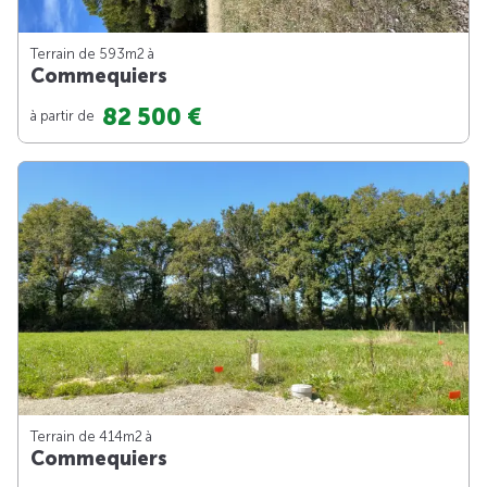
Terrain de 593m
2
à
Commequiers
82 500 €
à partir de
Terrain de 414m
2
à
Commequiers