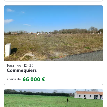
Terrain de 412m
2
à
Commequiers
66 000 €
à partir de