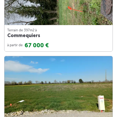
Terrain de 397m
2
à
Commequiers
67 000 €
à partir de