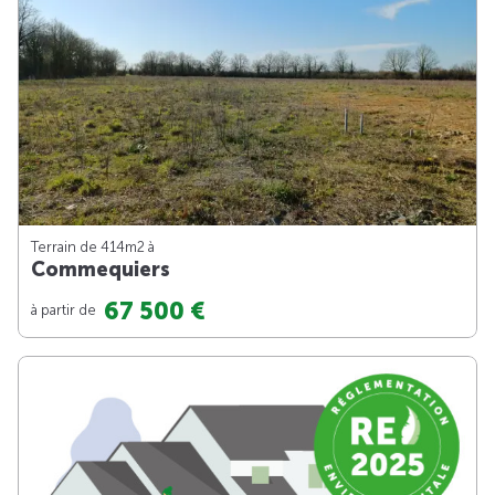
Terrain de 414m
2
à
Commequiers
67 500 €
à partir de