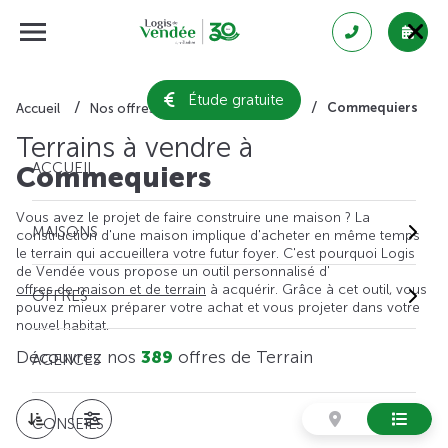
Étude gratuite
Commequiers
Accueil
Nos offres de terrain
Vendée
Terrains à vendre à
ACCUEIL
Commequiers
Vous avez le projet de faire construire une maison ? La
MAISONS
construction d'une maison implique d'acheter en même temps
le terrain qui accueillera votre futur foyer. C'est pourquoi Logis
de Vendée vous propose un outil personnalisé d'
offres de maison et de terrain
à acquérir. Grâce à cet outil, vous
OFFRES
pouvez mieux préparer votre achat et vous projeter dans votre
nouvel habitat.
Découvrez nos
389
offres de Terrain
AGENCES
CONSEILS