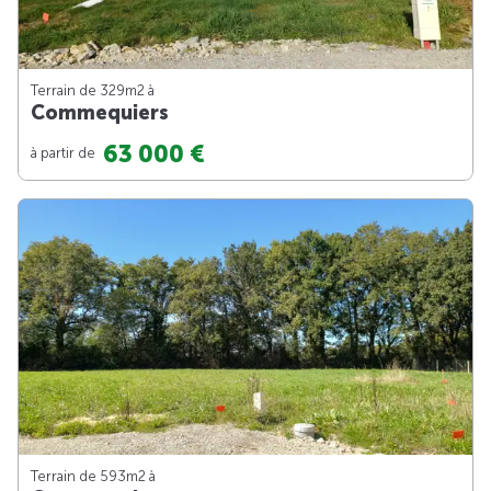
Terrain de 329m
2
à
Commequiers
63 000 €
à partir de
Terrain de 593m
2
à