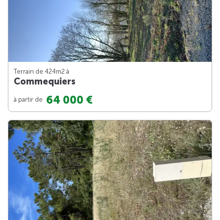
Terrain de 424m
2
à
Commequiers
64 000 €
à partir de