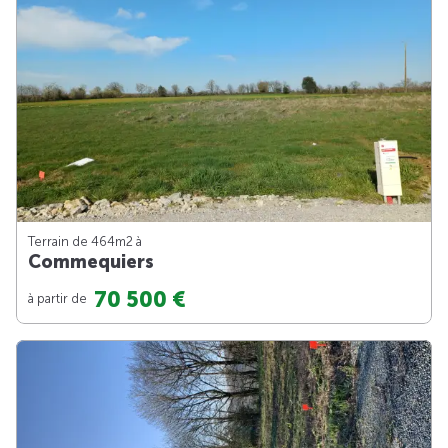
Terrain de 464m
2
à
Commequiers
70 500 €
à partir de