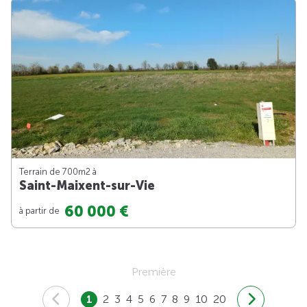
Terrain de 700m
2
à
Saint-Maixent-sur-Vie
60 000 €
à partir de
Première
1
2
3
4
5
6
7
8
9
10
20